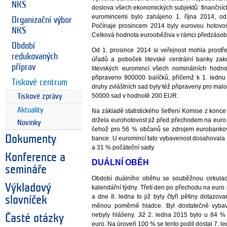
NKS
doslova všech ekonomických subjektů: finančníc
euromincemi bylo zahájeno 1. října 2014, od
Organizační výbor
Počínaje prosincem 2014 byly eurovou hotovos
NKS
Celková hodnota eurooběživa v rámci předzásobe
Období
Od 1. prosince 2014 si veřejnost mohla prost
redukovaných
úřadů a poboček litevské centrální banky zako
příprav
litevských euromincí všech nominálních hodn
připraveno 900000 balíčků, přičemž k 1. ledn
Tiskové centrum
druhy zvláštních sad byly též připraveny pro ma
50000 sad v hodnotě 200 EUR.
Tiskové zprávy
Aktuality
Na základě statistického šetření Komise z konce
držela eurohotovost již před přechodem na eur
Novinky
čehož pro 56 % občanů se zdrojem eurobankov
Dokumenty
bance. U euromincí tato vybavenost dosahovala 
a 31 % počáteční sady.
Konference a
DUÁLNÍ OBĚH
semináře
Období duálního oběhu se souběžnou cirkulací 
Výkladový
kalendářní týdny. Třetí den po přechodu na euro
a dne 8. ledna to již byly čtyři pětiny dotazo
slovníček
měnou poměrně hladce. Byl dostatečně vybav
nebyly hlášeny. Již 2. ledna 2015 bylo u 84 %
Časté otázky
euro. Na úroveň 100 % se tento podíl dostal 7. le