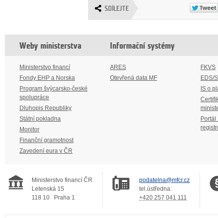
SDÍLEJTE
Weby ministerstva
Informační systémy
Ministerstvo financí
ARES
FKVS
Fondy EHP a Norska
Otevřená data MF
EDS/
Program švýcarsko-české
IS o p
spolupráce
Certifi
Dluhopis Republiky
minist
Státní pokladna
Portál
regist
Monitor
Finanční gramotnost
Zavedení eura v ČR
Ministerstvo financí ČR
podatelna@mfcr.cz
Letenská 15
tel.ústředna:
118 10
Praha 1
+420 257 041 111