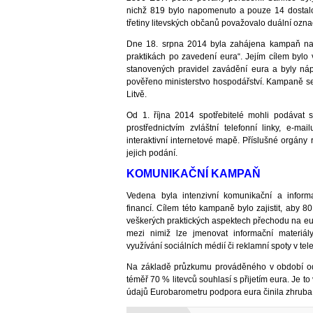
nichž 819 bylo napomenuto a pouze 14 dostal
třetiny litevských občanů považovalo duální ozn
Dne 18. srpna 2014 byla zahájena kampaň n
praktikách po zavedení eura“. Jejím cílem bylo
stanovených pravidel zavádění eura a byly n
pověřeno ministerstvo hospodářství. Kampaně s
Litvě.
Od 1. října 2014 spotřebitelé mohli podávat 
prostřednictvím zvláštní telefonní linky, e-
interaktivní internetové mapě. Příslušné orgány
jejich podání.
KOMUNIKAČNÍ KAMPAŇ
Vedena byla intenzivní komunikační a inform
financí. Cílem této kampaně bylo zajistit, aby 
veškerých praktických aspektech přechodu na eur
mezi nimiž lze jmenovat informační materiá
využívání sociálních médií či reklamní spoty v telev
Na základě průzkumu prováděného v období od
téměř 70 % litevců souhlasí s přijetím eura. Je t
údajů Eurobarometru podpora eura činila zhruba