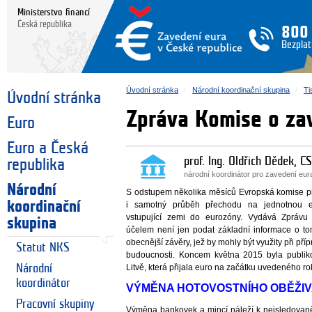
Ministerstvo financí
Česká republika
800
Bezplat
Úvodní stránka
Národní koordinační skupina
Ti
Úvodní stránka
Zpráva Komise o zav
Euro
Euro a Česká
prof. Ing. Oldřich Dědek, CS
republika
národní koordinátor pro zavedení eu
Národní
S odstupem několika měsíců Evropská komise pr
koordinační
i samotný průběh přechodu na jednotnou 
vstupující zemi do eurozóny. Vydává Zprávu 
skupina
účelem není jen podat základní informace o tom
obecnější závěry, jež by mohly být využity při př
Statut NKS
budoucnosti. Koncem května 2015 byla publik
Národní
Litvě, která přijala euro na začátku uvedeného ro
koordinátor
VÝMĚNA HOTOVOSTNÍHO OBĚŽI
Pracovní skupiny
Výměna bankovek a mincí náleží k nejsledovaně