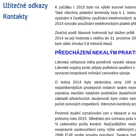
Užitečné odkazy
K začátku r. 2015 bylo na výběr eurové hoto
Také všechny platební terminály byly k 1. ledn
Kontakty
vyzýváni k častějšímu využívání elektronických
2014 vzrostlo používání elektronických plateb při
Značný podíl litasové hotovosti byl stažen ješ
2014 se její hodnota v oběhu do 31. prosince 20
bylo stále zhruba 5,8 milionů litasů.
PŘEDCHÁZENÍ NEKALÝM PRAKT
Litevská veřejnost měla poměrně vysoké obavy 
Litevské orgány proto přijaly potřebná opatřen
vyvracet nesprávné vnímání cenového vývoje.
O ledna 2014 byly sledovány ceny 100 p
nejoblíbenějších prodejních místech sedmi nejv
zejména menším lokálním podnikům (kadeřnictví
základě předchozích zkušeností bylo riziko nek
počet cenových inspektorů. Intenzivní kontroly pr
Povinné duální označování cen v litasech a e
poloviny roku 2015. Středisko pro ochranu práv sp
% celkového počtu kontrol. Nejčastějšími ne
nesprávné zaokrouhlení ceny. Výše udělených
2896 EUR podle povahy porušení. Sankce byly