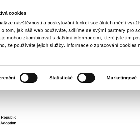
ívá cookies
800 221 221
Bezplatná infolinka
nalýze návštěvnosti a poskytování funkcí sociálních médií vyu
 o tom, jak náš web používáte, sdílíme se svými partnery pro so
daje mohou zkombinovat s dalšími informacemi, které jste jim pos
oho, že používáte jejich služby. Informace o zpracování cookies 
 address
erenční
Statistické
Marketingové
h Republic
o Adoption