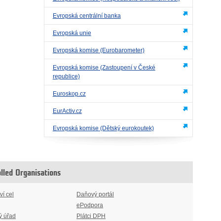
Evropská centrální banka
Evropská unie
Evropská komise (Eurobarometer)
Evropská komise (Zastoupení v České
republice)
Euroskop.cz
EurActiv.cz
Evropská komise (Dětský eurokoutek)
olled Organisations
ví cel
Daňový portál
ePodpora
ý úřad
Plátci DPH