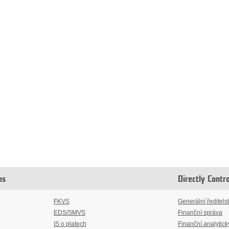
ms
Directly Contr
FKVS
Generální ředitelst
EDS/SMVS
Finanční správa
IS o platech
Finanční analytick