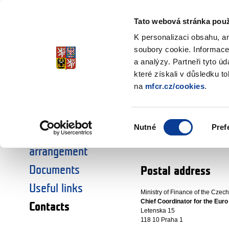
Ministry of Finance
of the Czech Republic
Tato webová stránka použ
K personalizaci obsahu, a
soubory cookie. Informace
a analýzy. Partneři tyto ú
Home
Contacts
Home
které získali v důsledku t
Contacts
na
mfcr.cz/cookies
.
Maastricht Criteria
Changeover
Timetable
Výběr
Informative e-mail
Nutné
Pref
souhlasu
Institutional
euro@mfcr.cz
arrangement
Documents
Postal address
Useful links
Ministry of Finance of the Czec
Chief Coordinator for the Eur
Contacts
Letenska 15
118 10 Praha 1