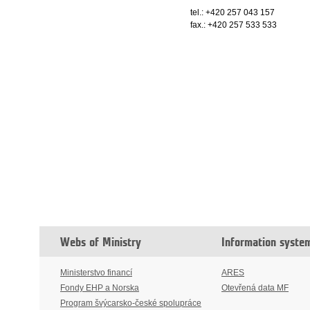
tel.: +420 257 043 157
fax.: +420 257 533 533
Webs of Ministry
Information syste
Ministerstvo financí
ARES
Fondy EHP a Norska
Otevřená data MF
Program švýcarsko-české spolupráce