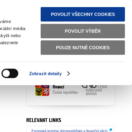
SITEMAP
TEXT VERSION
ČESKY
ENGLISH
POVOLIT VŠECHNY COOKIES
žíváme
ciální média
POVOLIT VÝBĚR
kytli nebo
naleznete
POUZE NUTNÉ COOKIES
PARTNERS
Zobrazit detaily
Ministerstvo
financí
Česká republika
RELEVANT LINKS
Evropská komise (Hospodářské a finanční věci)