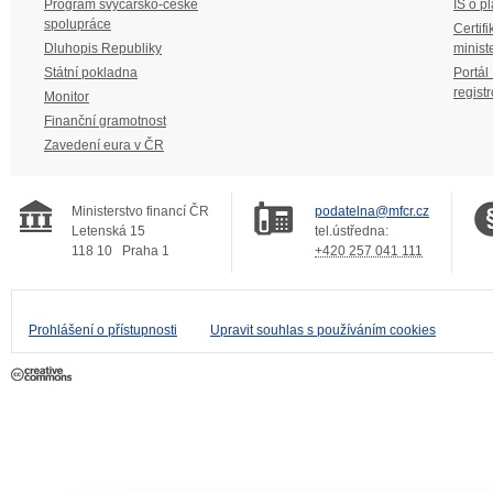
Program švýcarsko-české
IS o p
spolupráce
Certifi
Dluhopis Republiky
minist
Státní pokladna
Portál
regist
Monitor
Finanční gramotnost
Zavedení eura v ČR
Ministerstvo financí ČR
podatelna@mfcr.cz
Letenská 15
tel.ústředna:
118 10
Praha 1
+420 257 041 111
Prohlášení o přístupnosti
Upravit souhlas s používáním cookies