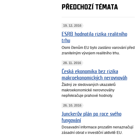
PŘEDCHOZÍ TÉMATA
19. 12. 2016
ESRB hodnotila rizika realitního
trhu
Osmi členům EU bylo zasláno varování před
zranitelným vývojem realitního trhu.
28. 11. 2016
Česká ekonomika bez rizika
makroekonomických nerovnováh
Žádný ze sledovaných ukazatelů
makroekonomické nerovnováhy
nepřekračuje prahové hodnoty.
26. 10. 2016
Junckerův plán po roce svého
fungování
Dosavadní informace prozatím nenaznačují
zásadní obrat v investiční aktivitě EU.