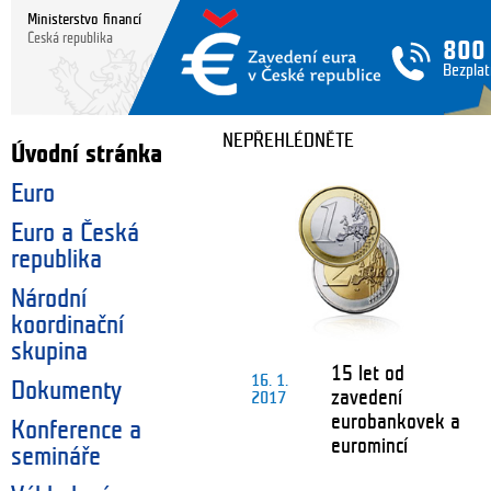
Ministerstvo financí
Česká republika
800
Bezplat
NEPŘEHLÉDNĚTE
Úvodní stránka
Euro
Euro a Česká
republika
Národní
koordinační
skupina
15 let od
16. 1.
Dokumenty
zavedení
2017
eurobankovek a
Konference a
euromincí
semináře