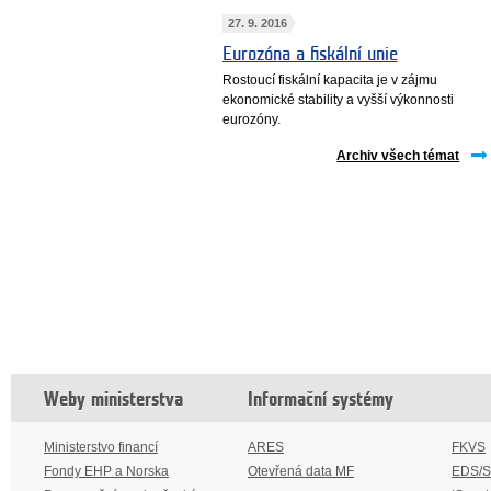
27. 9. 2016
Eurozóna a fiskální unie
Rostoucí fiskální kapacita je v zájmu
ekonomické stability a vyšší výkonnosti
eurozóny.
Archiv všech témat
Weby ministerstva
Informační systémy
Ministerstvo financí
ARES
FKVS
Fondy EHP a Norska
Otevřená data MF
EDS/