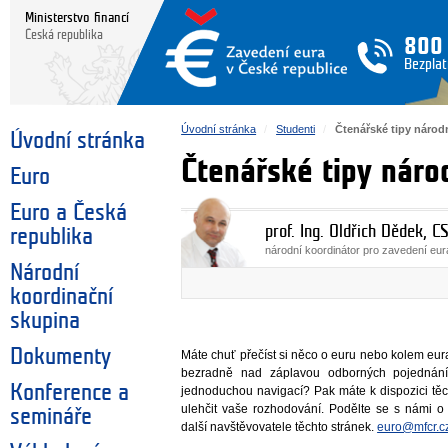
Ministerstvo financí
Česká republika
800
Bezplat
Úvodní stránka
Studenti
Čtenářské tipy národ
Úvodní stránka
Čtenářské tipy náro
Euro
Euro a Česká
prof. Ing. Oldřich Dědek, CS
republika
národní koordinátor pro zavedení eu
Národní
koordinační
skupina
Dokumenty
Máte chuť přečíst si něco o euru nebo kolem eur
bezradně nad záplavou odborných pojednání
Konference a
jednoduchou navigací? Pak máte k dispozici tě
ulehčit vaše rozhodování. Podělte se s námi o
semináře
další navštěvovatele těchto stránek.
euro@mfcr.c