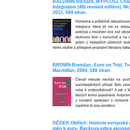
BALDWIN Richard, WYPLOSZ Charl
Integration (4th revised edition). 
2012, 584 stran.
Pohledná a průběžně aktualizova
integrace, která již má za sebo
pokrývá v množství více než obv
dluhovou krizi v eurozóně a na
jeden z nejlepších učebních text
Velmi zdařilé a přístupné propojení literatury fakt
BROWN Brendan: Euro on Trial, To 
Macmillan, 2004, 188 stran.
Čtenář nebude nechán na poch
euroskeptických přísad. Bylo z
volat k zodpovědnosti? A jak z t
kterých kniha pojednává. Autorovi
v rozvíjení spekulací o chmurné
úspěšné to jsou predikce.
DĚDEK Oldřich: Historie evropské
měn k euru. Beckova edice ekonomie