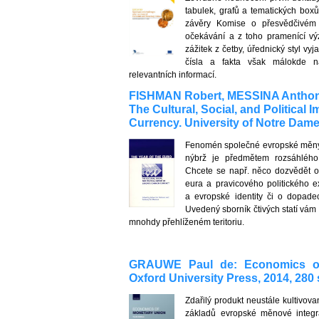
tabulek, grafů a tematických boxů
závěry Komise o přesvědčivém
očekávání a z toho pramenící vý
zážitek z četby, úřednický styl v
čísla a fakta však málokde n
relevantních informací.
FISHMAN Robert, MESSINA Anthony (
The Cultural, Social, and Politica
Currency. University of Notre Dame 
Fenomén společné evropské měny
nýbrž je předmětem rozsáhléh
Chcete se např. něco dozvědět o 
eura a pravicového politického e
a evropské identity či o dopade
Uvedený sborník čtivých statí v
mnohdy přehlíženém teritoriu.
GRAUWE Paul de: Economics of 
Oxford University Press, 2014, 280 
Zdařilý produkt neustále kultivov
základů evropské měnové integra