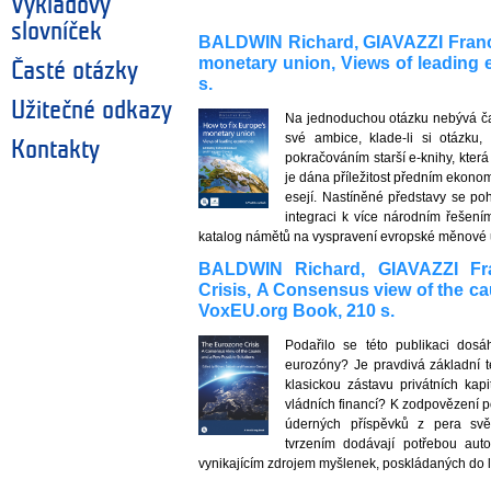
Výkladový
slovníček
BALDWIN Richard, GIAVAZZI France
monetary union, Views of leading
Časté otázky
s.
Užitečné odkazy
Na jednoduchou otázku nebývá ča
své ambice, klade-li si otázku
Kontakty
pokračováním starší e-knihy, která
je dána příležitost předním ekonom
esejí. Nastíněné představy se p
integraci k více národním řešením
katalog námětů na vyspravení evropské měnové 
BALDWIN Richard, GIAVAZZI Fra
Crisis, A Consensus view of the ca
VoxEU.org Book, 210 s.
Podařilo se této publikaci dos
eurozóny? Je pravdivá základní te
klasickou zástavu privátních kap
vládních financí? K zodpovězení p
úderných příspěvků z pera sv
tvrzením dodávají potřebou auto
vynikajícím zdrojem myšlenek, poskládaných do l