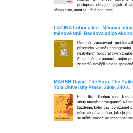
přístupnou obhajobu jejích oficiá
dělalo euro, nudit se určitě nebudete.
LACINA Lubor a kol.: Měnová integr
měnové unii. Beckova edice ekonomi
Ucelené zpracování problemat
působícím vesměs homogenním d
nezbytných faktografických znalos
Solidní učební pomůcka nejen pro 
ze starší i novější historie spole
MARSH David: The Euro, The Politi
Yale University Press, 2009, 340 s.
Kniha líčící dlouhou cestu k euru 
střety hlavních protagonistů Něme
každému, koho baví porozumět pro
něco tak převratného, jako je je
se určitě procvičí ve schopnosti zvl