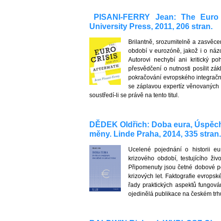
PISANI-FERRY Jean: The Euro C
University Press, 2011, 206 stran.
Brilantně, srozumitelně a zasvěc
období v eurozóně, jakož i o náz
Autorovi nechybí ani kritický p
přesvědčení o nutnosti posílit z
pokračování evropského integrační
se záplavou expertíz věnovaných 
soustředí-li se právě na tento titul.
DĚDEK Oldřich: Doba eura, Úspěch
měny. Linde Praha, 2014, 335 stran
Ucelené pojednání o historii e
krizového období, testujícího ži
Připomenuty jsou četné dobové po
krizových let. Faktografie evrops
řady praktických aspektů fungová
ojedinělá publikace na českém trh