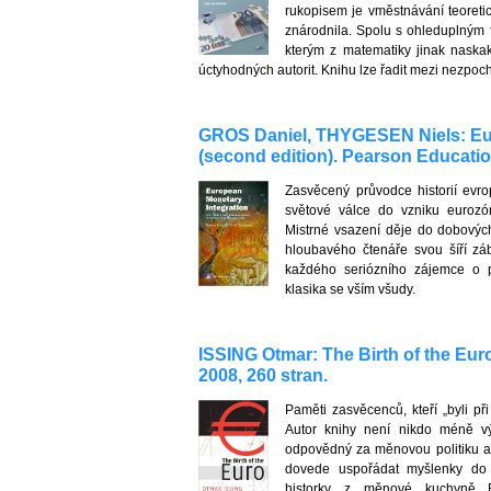
rukopisem je vměstnávání teoretic
znárodnila. Spolu s ohleduplným 
kterým z matematiky jinak naskaku
úctyhodných autorit. Knihu lze řadit mezi nezpoc
GROS Daniel, THYGESEN Niels: Eu
(second edition). Pearson Education
Zasvěcený průvodce historií evr
světové válce do vzniku eurozó
Mistrné vsazení děje do dobovýc
hloubavého čtenáře svou šíří z
každého seriózního zájemce o p
klasika se vším všudy.
ISSING Otmar: The Birth of the Eur
2008, 260 stran.
Paměti zasvěcenců, kteří „byli při
Autor knihy není nikdo méně 
odpovědný za měnovou politiku a v
dovede uspořádat myšlenky do č
historky z měnové kuchyně 