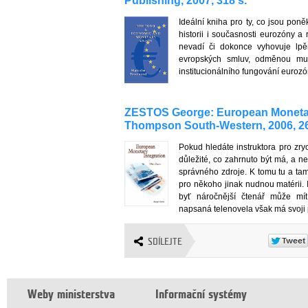
Publishing, 2007, 318 s.
Ideální kniha pro ty, co jsou pon
historii i současnosti eurozóny a 
nevadí či dokonce vyhovuje lpě
evropských smluv, odměnou mu 
institucionálního fungování euroz
ZESTOS George: European Monetary
Thompson South-Western, 2006, 26
Pokud hledáte instruktora pro zry
důležité, co zahrnuto být má, a ne
správného zdroje. K tomu tu a tam
pro někoho jinak nudnou matérii. I
byť náročnější čtenář může mít 
napsaná telenovela však má svoji
SDÍLEJTE
Weby ministerstva
Informační systémy