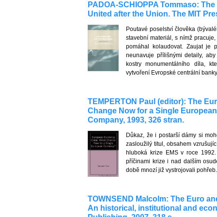
PADOA-SCHIOPPA Tommaso: The Eur
United after the Union. The MIT Pres
Poutavé poselství člověka (býval
stavební materiál, s nímž pracuje,
pomáhal kolaudovat. Zaujat je p
neunavuje přílišnými detaily, aby
kostry monumentálního díla, kt
vytvoření Evropské centrální banky
TEMPERTON Paul (editor): The Eur
Change Now for a Single European
Company, 1993, 326 stran.
Důkaz, že i postarší dámy si mo
zasloužilý titul, obsahem vzrušuj
hluboká krize EMS v roce 1992.
příčinami krize i nad dalším os
době mnozí již vystrojovali pohřeb
TOWNSEND Malcolm: The Euro and
An historical, institutional and ec