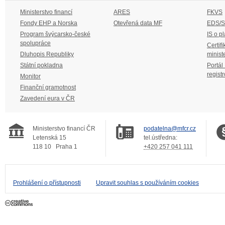
Ministerstvo financí
ARES
FKVS
Fondy EHP a Norska
Otevřená data MF
EDS/
Program švýcarsko-české
IS o p
spolupráce
Certifi
Dluhopis Republiky
minist
Státní pokladna
Portál
regist
Monitor
Finanční gramotnost
Zavedení eura v ČR
Ministerstvo financí ČR
podatelna@mfcr.cz
Letenská 15
tel.ústředna:
118 10
Praha 1
+420 257 041 111
Prohlášení o přístupnosti
Upravit souhlas s používáním cookies