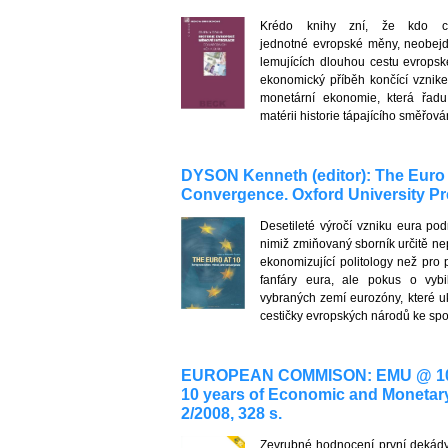
Krédo knihy zní, že kdo c
jednotné evropské měny, neobejd
lemujících dlouhou cestu evrops
ekonomický příběh končící vznikem
monetární ekonomie, která řad
matérii historie tápajícího směřov
DYSON Kenneth (editor): The Euro 
Convergence. Oxford University Pre
Desetileté výročí vzniku eura pod
nimiž zmiňovaný sborník určitě ne
ekonomizující politology než pro 
fanfáry eura, ale pokus o vy
vybraných zemí eurozóny, které uk
cestičky evropských národů ke sp
EUROPEAN COMMISON: EMU @ 10, S
10 years of Economic and Moneta
2/2008, 328 s.
Zevrubné hodnocení první dekády