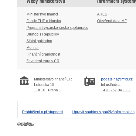
Weby ministerstva
Informační systém
Ministerstvo financí
ARES
Fondy EHP a Norska
Otevřená data MF
Program švýcarsko-české spolupráce
Dluhopis Republiky
Státní pokladna
Monitor
Finanční gramotnost
Zavedení eura v ČR
Ministerstvo financí ČR
podatelna@mfcr.cz
Letenská 15
tel.ústředna:
118 10
Praha 1
+420 257 041 111
Prohlášení o přístupnosti
Upravit souhlas s používáním cookies