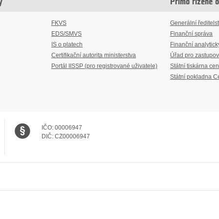
y
Přímo řízené 
FKVS
Generální ředitelst
EDS/SMVS
Finanční správa
IS o platech
Finanční analytick
Certifikační autorita ministerstva
Úřad pro zastupov
Portál IISSP (pro registrované uživatele)
Státní tiskárna cen
Státní pokladna C
IČO:
00006947
DIČ:
CZ00006947