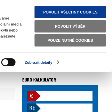
MAPA STRÁNEK
TEXTOVÁ VERZE
ČESKY
ENGLISH
POVOLIT VŠECHNY COOKIES
žíváme
ciální média
POVOLIT VÝBĚR
kytli nebo
naleznete
POUZE NUTNÉ COOKIES
AUTOR
sekce 07
. 1. 2017
Zobrazit detaily
více
EURO KALKULÁTOR
€
Kč