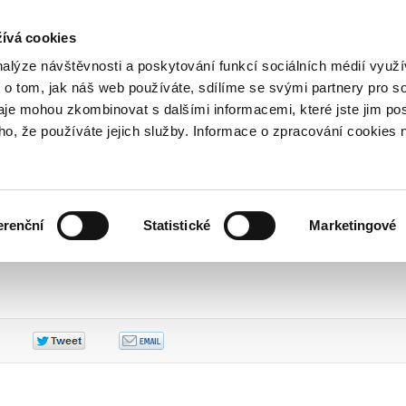
NOVINKY PŘES RSS
ívá cookies
800 221 221
Bezplatná infolinka
nalýze návštěvnosti a poskytování funkcí sociálních médií vyu
 o tom, jak náš web používáte, sdílíme se svými partnery pro so
daje mohou zkombinovat s dalšími informacemi, které jste jim pos
ační skupina
Národní koordinátor
Veřejné aktivity
Veřejné aktivity za rok 2017
oho, že používáte jejich služby. Informace o zpracování cookies 
vity za rok 2017
dřich Dědek, CSc.
Vydáno
9
erenční
Statistické
Marketingové
or pro zavedení eura v ČR