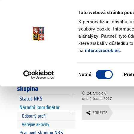
Ministerstvo financí
Česká republika
Tato webová stránka použ
K personalizaci obsahu, a
soubory cookie. Informace
a analýzy. Partneři tyto ú
Úvodní stránka
Národní koordin
Úvodní stránka
které získali v důsledku t
Veřejné akti
na
mfcr.cz/cookies
.
Euro
Euro a Česká
prof. Ing. Ol
republika
Výběr
Nutné
Pref
národní koordinát
souhlasu
Národní koordinační
Osmnáct let eura
skupina
ČT24, Studio 6
Statut NKS
dne 4. ledna 2017
Národní koordinátor
SDÍLEJTE
Odborný profil
Veřejné aktivity
Pracovní skupiny NKS