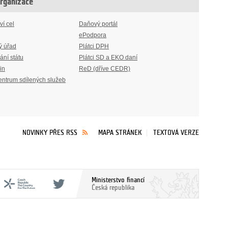
organizace
ví cel
Daňový portál
ePodpora
ý úřad
Plátci DPH
ání státu
Plátci SD a EKO daní
in
ReD (dříve CEDR)
entrum sdílených služeb
NOVINKY PŘES RSS
MAPA STRÁNEK
TEXTOVÁ VERZE
Ministerstvo financí
Česká republika