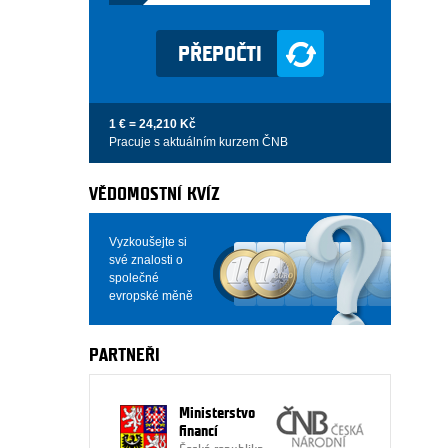
1 € = 24,210 Kč
Pracuje s aktuálním kurzem ČNB
VĚDOMOSTNÍ KVÍZ
Vyzkoušejte si
své znalosti o
společné
evropské měně
PARTNEŘI
Ministerstvo
financí