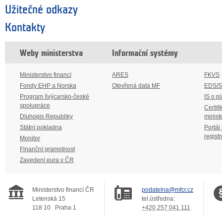
Užitečné odkazy
Kontakty
Weby ministerstva
Informační systémy
Ministerstvo financí
ARES
FKVS
Fondy EHP a Norska
Otevřená data MF
EDS/
Program švýcarsko-české
IS o p
spolupráce
Certifi
Dluhopis Republiky
minist
Státní pokladna
Portál
regist
Monitor
Finanční gramotnost
Zavedení eura v ČR
Ministerstvo financí ČR
podatelna@mfcr.cz
Letenská 15
tel.ústředna:
118 10
Praha 1
+420 257 041 111