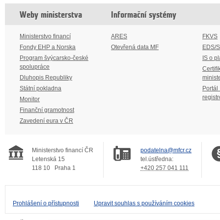
Weby ministerstva
Informační systémy
Ministerstvo financí
ARES
FKVS
Fondy EHP a Norska
Otevřená data MF
EDS/
Program švýcarsko-české
IS o p
spolupráce
Certifi
Dluhopis Republiky
minist
Státní pokladna
Portál
regist
Monitor
Finanční gramotnost
Zavedení eura v ČR
Ministerstvo financí ČR
podatelna@mfcr.cz
Letenská 15
tel.ústředna:
118 10
Praha 1
+420 257 041 111
Prohlášení o přístupnosti
Upravit souhlas s používáním cookies