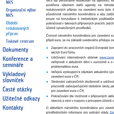
NKS byl personálně redukován na tajemnici, kt
NKS
pověřena výkonem další agendy na minister
Organizační výbor
redukovaných příprav na zavedení eura bylo tě
působnosti národního koordinátora a aby zatí
NKS
pouze na konzultace k metodickým podkladům
Období
pokračovat v takových přípravných pracích, jejic
redukovaných
účelně vynaložených prostředků.
příprav
Činnost národního koordinátora pro zavedení e
přijetí eura, se na základě uvedeného přístupu z
Tiskové centrum
Zapojení do pracovních orgánů Evropské komi
Dokumenty
akcích EuroTýmu.
Udržování internetových stránek
www.zaved
Konference a
veřejnosti o aktuálním dění v eurozóně a o 
semináře
problematikou eura.
Veřejná vystoupení k otázkám aktuálního vý
Výkladový
zavedení eura v ČR.
slovníček
Sledování zahraničních zkušeností a udržová
pracovišti zabezpečujícími obdobné úkoly, j
Časté otázky
pro zavedení eura v ČR.
Pokračování dle možností v přípravných aktiv
Užitečné odkazy
obecná a není v rozporu s principem účelně 
Kontakty
O aktivitách národního koordinátora pro zav
prostřednictvím informace pro jednání vlády
Zp