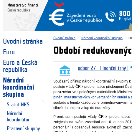
Ministerstvo financí
Česká republika
800
Bezplat
Úvodní stránka
Národní koordinační skupina
Ob
Úvodní stránka
Období redukovanýc
Euro
Euro a Česká
odbor 27 - Finanční trhy I
republika
Národní
Současný přístup národní koordinační skupiny k
koordinační
postoje vlády ČR k problematice přistoupení Čes
potvrzován ve společných materiálech Minister
skupina
plnění maastrichtských konvergenčních kritérií 
souladu s těmito každoročně projednávanými mat
Statut NKS
cílové datum pro vstup do eurozóny.
Národní
Promítnutím postojů vlády ČR k problematice
koordinátor
zabývala na svém zasedání dne 6. dubna 2011
personální i obsahová redukce aktivit při zach
Pracovní skupiny