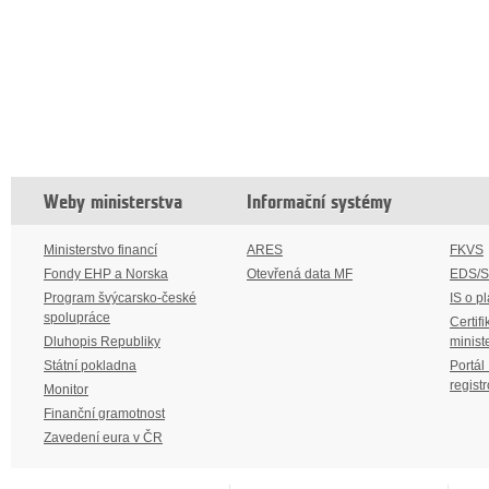
Weby ministerstva
Informační systémy
Ministerstvo financí
ARES
FKVS
Fondy EHP a Norska
Otevřená data MF
EDS/
Program švýcarsko-české
IS o p
spolupráce
Certifi
Dluhopis Republiky
minist
Státní pokladna
Portál
regist
Monitor
Finanční gramotnost
Zavedení eura v ČR