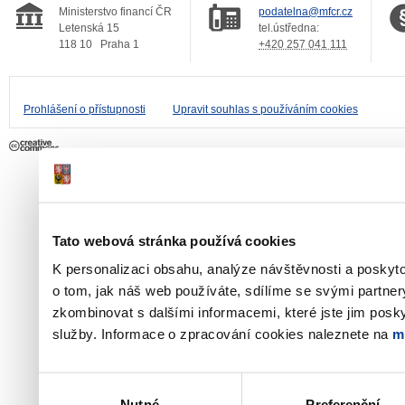
Ministerstvo financí ČR
podatelna@mfcr.cz
Letenská 15
tel.ústředna:
118 10
Praha 1
+420 257 041 111
Prohlášení o přístupnosti
Upravit souhlas s používáním cookies
Tato webová stránka používá cookies
K personalizaci obsahu, analýze návštěvnosti a poskyt
o tom, jak náš web používáte, sdílíme se svými partner
zkombinovat s dalšími informacemi, které jste jim poskyt
služby. Informace o zpracování cookies naleznete na
m
Výběr
Nutné
Preferenční
souhlasu