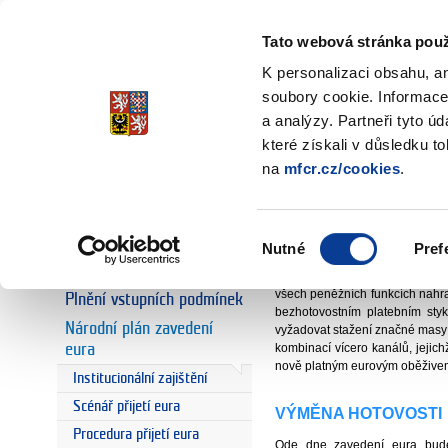
Ministerstvo financí
Česká republika
Tato webová stránka použ
K personalizaci obsahu, a
soubory cookie. Informace
a analýzy. Partneři tyto ú
Úvodní stránka
Euro a Česká re
Úvodní stránka
které získali v důsledku t
Stažení koru
na
mfcr.cz/cookies
.
Euro
Euro a Česká
odbor 27 - Fi
republika
Výběr
Nutné
Pref
souhlasu
Výhody a rizika eura
Ode dne zavedení eura se záko
všech peněžních funkcích nahra
Plnění vstupních podmínek
bezhotovostním platebním sty
Národní plán zavedení
vyžadovat stažení značné masy
eura
kombinací vícero kanálů, jejic
nově platným eurovým oběžive
Institucionální zajištění
Scénář přijetí eura
VÝMĚNA HOTOVOSTI
Procedura přijetí eura
Ode dne zavedení eura bud