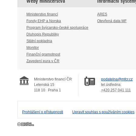
Weby ministerstva
Informační systém
Ministerstvo financí
ARES
Fondy EHP a Norska
Otevřená data MF
Program švýcarsko-české spolupráce
Dluhopis Republiky
Státní pokladna
Monitor
Finanční gramotnost
Zavedení eura v ČR
Ministerstvo financí ČR
podatelna@mfcr.cz
Letenská 15
tel.ústředna:
118 10
Praha 1
+420 257 041 111
Prohlášení o přístupnosti
Upravit souhlas s používáním cookies