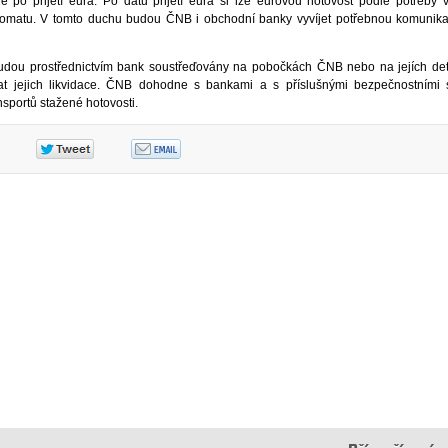
 po přijetí eura. Po datu přijetí eura si lze eurovou hotovost podle potřeby 
omatu. V tomto duchu budou ČNB i obchodní banky vyvíjet potřebnou komunikač
dou prostřednictvím bank soustřeďovány na pobočkách ČNB nebo na jejích de
hat jejich likvidace. ČNB dohodne s bankami a s příslušnými bezpečnostními 
nsportů stažené hotovosti.