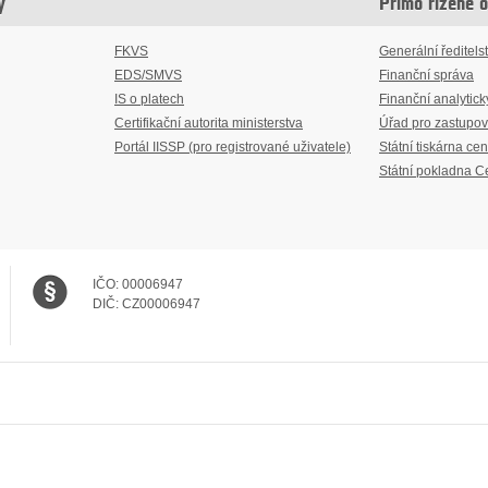
y
Přímo řízené 
FKVS
Generální ředitelst
EDS/SMVS
Finanční správa
IS o platech
Finanční analytick
Certifikační autorita ministerstva
Úřad pro zastupov
Portál IISSP (pro registrované uživatele)
Státní tiskárna cen
Státní pokladna C
IČO:
00006947
DIČ:
CZ00006947