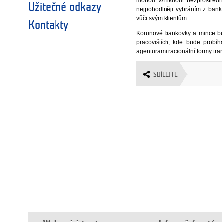
mohou vzniknout bezprostředně
Užitečné odkazy
nejpohodlněji vybráním z bank
vůči svým klientům.
Kontakty
Korunové bankovky a mince bu
pracovištích, kde bude probí
agenturami racionální formy tra
SDÍLEJTE