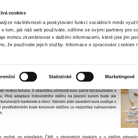
NOVINKY PŘES RSS
ívá cookies
800 221 221
Bezplatná infolinka
nalýze návštěvnosti a poskytování funkcí sociálních médií vyu
 o tom, jak náš web používáte, sdílíme se svými partnery pro so
daje mohou zkombinovat s dalšími informacemi, které jste jim pos
publika
Národní plán zavedení eura
Stažení korunového oběživa
oho, že používáte jejich služby. Informace o zpracování cookies 
nového oběživa
nanční trhy I
Vydáno
14
erenční
Statistické
Marketingové
nným platidlem na území České republiky stane měna euro, která ve
dí českou korunu. S okamžitou účinností euro začne být používáno v
ku. Plná adaptace hotovostního oběhu na placení eurem bude ale
 korunových bankovek a mincí. Národní plán zavedení eura uvažuje s
hž prostřednictvím bude korunové oběživo co nejrychleji nahrazováno
m.
e možné na pobočkách ČNB, v obchodních bankách a u dalších vybraných