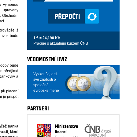
ou výměnou
u upraveny
u. Obchodní
cí.
rovádět již
nkovek bude
1 € = 24,190 Kč
Pracuje s aktuálním kurzem ČNB
VĚDOMOSTNÍ KVÍZ
o doby bude
án předjímá
Vyzkoušejte si
 bankovky a
své znalosti o
společné
evropské měně
při placení
 je přispět
PARTNEŘI
načež banka
Ministerstvo
osti, které
financí