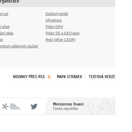
organizace
ví cel
Daňový portál
ePodpora
ý úřad
Plátci DPH
ání státu
Plátci SD a EKO daní
in
ReD (dříve CEDR)
entrum sdílených služeb
NOVINKY PŘES RSS
MAPA STRÁNEK
TEXTOVÁ VERZE
Ministerstvo financí
Česká republika