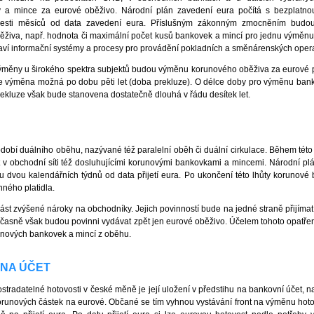
 a mince za eurové oběživo. Národní plán zavedení eura počítá s bezplatn
šesti měsíců od data zavedení eura. Příslušným zákonným zmocněním budo
běživa, např. hodnota či maximální počet kusů bankovek a mincí pro jednu výměn
ví informační systémy a procesy pro provádění pokladních a směnárenských opera
výměny u širokého spektra subjektů budou výměnu korunového oběživa za eurové p
e výměna možná po dobu pěti let (doba prekluze). O délce doby pro výměnu ba
kluze však bude stanovena dostatečně dlouhá v řádu desítek let.
bí duálního oběhu, nazývané též paralelní oběh či duální cirkulace. Během tét
 v obchodní síti též dosluhujícími korunovými bankovkami a mincemi. Národní pl
u dvou kalendářních týdnů od data přijetí eura. Po ukončení této lhůty korunové
ného platidla.
st zvýšené nároky na obchodníky. Jejich povinností bude na jedné straně přijímat 
časně však budou povinni vydávat zpět jen eurové oběživo. Účelem tohoto opatření
runových bankovek a mincí z oběhu.
 NA ÚČET
tradatelné hotovosti v české měně je její uložení v předstihu na bankovní účet, 
runových částek na eurové. Občané se tím vyhnou vystávání front na výměnu hotov