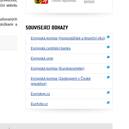
vyzvednout,
Česká republika
ní aktivitu
tašovaných
složkami a
SOUVISEJÍCÍ ODKAZY
Evropská komise (Hospodářské a finanční věci)
Evropská centrální banka
Evropská unie
Evropská komise (Eurobarometer)
Evropská komise (Zastoupení v České
republice)
Euroskop.cz
EurActiv.cz