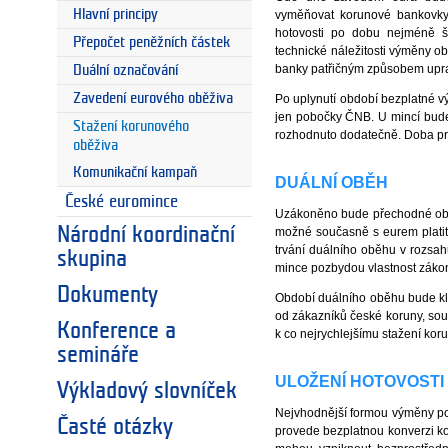
Hlavní principy
vyměňovat korunové bankovky
hotovosti po dobu nejméně 
Přepočet peněžních částek
technické náležitosti výměny o
banky patřičným způsobem upra
Duální označování
Zavedení eurového oběživa
Po uplynutí období bezplatné 
jen pobočky ČNB. U mincí bud
Stažení korunového
rozhodnuto dodatečně. Doba pre
oběživa
Komunikační kampaň
DUÁLNÍ OBĚH
České euromince
Uzákoněno bude přechodné obdo
Národní koordinační
možné současně s eurem platit
trvání duálního oběhu v rozsah
skupina
mince pozbydou vlastnost zákon
Dokumenty
Období duálního oběhu bude klá
od zákazníků české koruny, sou
Konference a
k co nejrychlejšímu stažení ko
semináře
ULOŽENÍ HOTOVOSTI
Výkladový slovníček
Nejvhodnější formou výměny pos
Časté otázky
provede bezplatnou konverzi ko