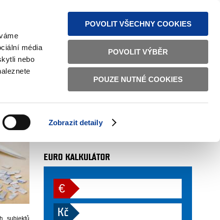
MAPA STRÁNEK
TEXTOVÁ VERZE
ČESKY
ENGLISH
POVOLIT VŠECHNY COOKIES
žíváme
ciální média
POVOLIT VÝBĚR
kytli nebo
naleznete
POUZE NUTNÉ COOKIES
AUTOR
odbor 27 (sekce 12)
. 4. 2014
Zobrazit detaily
více
EURO KALKULÁTOR
€
Kč
 subjektů