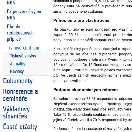
vnímáním a podporou eura, s používáním eurový
NKS
dopady eura na cestování či s prováděním refo
Organizační výbor
zjištění provedeného výzkumu.
NKS
Přínos eura pro vlastní zemi
Období
Na otázku, zda je euro přínosem pro vlastn
redukovaných
záporně 30 % respondentů. Vůči předchozímu
příprav
body.Jedná se o největší podporu eura od zaveden
Tiskové centrum
Konkrétní číselný poměr mezi kladnými a zápor
pohybuje se od více než 70procentní podpor
Tiskové zprávy
50procentní podpoře v Itálii a na Kypru. Přitom
Aktuality
12 z celkového počtu 18 členů eurozóny, nejvíce 
a na Kypru. Proti tomu největší pokles zazname
Novinky
p.b. Ve všech zemích eurozóny nicméně mezi r
Dokumenty
přínos pro svoji zemi.
Podpora ekonomických reforem
Konference a
semináře
Za celou eurozónu 78 % respondentů odpovědě
zlepšení ekonomického výkonu. Prakticky stejn
Výkladový
otázku, zda vlády dnes mají více šetřit, aby veř
Také 71 % respondentů souhlasí s názorem, že 
slovníček
jejich větší efektivnosti a 70 % respondentů by uv
Časté otázky
Podpora reforem je současně různá v různých s