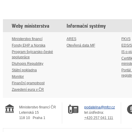
Weby ministerstva
Informační systémy
Ministerstvo financí
ARES
FKVS
Fondy EHP a Norska
Otevřená data MF
EDS/
Program švýcarsko-české
IS o p
spolupráce
Certifi
Dluhopis Republiky
minist
Státní pokladna
Portál
regist
Monitor
Finanční gramotnost
Zavedení eura v ČR
Ministerstvo financí ČR
podatelna@mfcr.cz
Letenská 15
tel.ústředna:
118 10
Praha 1
+420 257 041 111