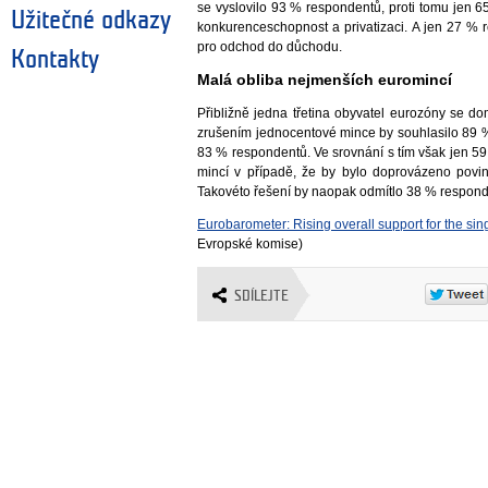
se vyslovilo 93 % respondentů, proti tomu jen
Užitečné odkazy
konkurenceschopnost a privatizaci. A jen 27 %
pro odchod do důchodu.
Kontakty
Malá obliba nejmenších euromincí
Přibližně jedna třetina obyvatel eurozóny se d
zrušením jednocentové mince by souhlasilo 89
83 % respondentů. Ve srovnání s tím však jen 5
mincí v případě, že by bylo doprovázeno povi
Takovéto řešení by naopak odmítlo 38 % respond
Eurobarometer: Rising overall support for the sin
Evropské komise)
SDÍLEJTE