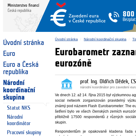
Ministerstvo financí
Česká republika
800
Bezplat
Úvodní stránka
Národní koordinační skupina
Ti
Úvodní stránka
Eurobarometr zazna
Euro
eurozóně
Euro a Česká
republika
prof. Ing. Oldřich Dědek, CS
Národní
národní koordinátor pro zavedení eu
koordinační
Ve dnech 12. až 14. října 2015 byl výzkumnou ag
skupina
social network zorganizován pravidelný výz
známý pod názvem Flash Eurobarometer: The eur
Statut NKS
šetření bylo ve všech členských zemích eurozón
Národní
přibližně 17500 respondentů z různých sociál
skupin.
koordinátor
Respondentům je opakovaně kladena řada ot
Pracovní skupiny