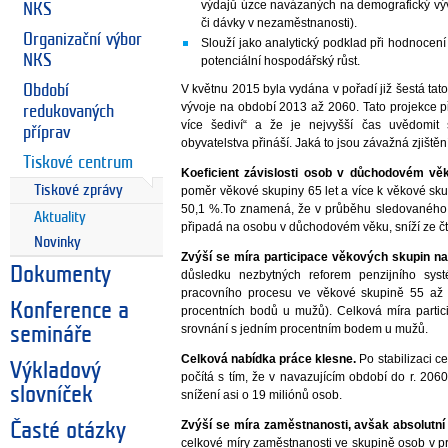
výdajů úzce navázaných na demografický vývo
NKS
či dávky v nezaměstnanosti).
Organizační výbor
Slouží jako analytický podklad při hodnocen
NKS
potenciální hospodářský růst.
Období
V květnu 2015 byla vydána v pořadí již šestá ta
vývoje na období 2013 až 2060. Tato projekce p
redukovaných
více šediví“ a že je nejvyšší čas uvědomit 
příprav
obyvatelstva přináší. Jaká to jsou závažná zjištěn
Tiskové centrum
Koeficient závislosti osob v důchodovém vě
Tiskové zprávy
poměr věkové skupiny 65 let a více k věkové sk
50,1 %.To znamená, že v průběhu sledovaného 
Aktuality
připadá na osobu v důchodovém věku, sníží ze čt
Novinky
Zvýší se míra participace věkových skupin na 
Dokumenty
důsledku nezbytných reforem penzijního sys
pracovního procesu ve věkové skupině 55 až 
Konference a
procentních bodů u mužů). Celková míra partic
srovnání s jedním procentním bodem u mužů.
semináře
Celková nabídka práce klesne.
Po stabilizaci c
Výkladový
počítá s tím, že v navazujícím období do r. 206
slovníček
snížení asi o 19 miliónů osob.
Zvýší se míra zaměstnanosti, avšak absolutní
Časté otázky
celkové míry zaměstnanosti ve skupině osob v pr