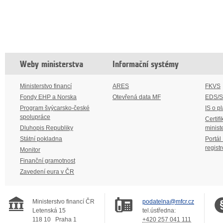
Weby ministerstva
Informační systémy
Ministerstvo financí
ARES
FKVS
Fondy EHP a Norska
Otevřená data MF
EDS/
Program švýcarsko-české
IS o p
spolupráce
Certifi
Dluhopis Republiky
minist
Státní pokladna
Portál
regist
Monitor
Finanční gramotnost
Zavedení eura v ČR
Ministerstvo financí ČR
podatelna@mfcr.cz
Letenská 15
tel.ústředna:
118 10
Praha 1
+420 257 041 111