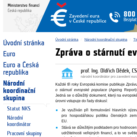
Ministerstvo financí
Česká republika
800
Bezplat
Úvodní stránka
Národní koordinační skupina
Ti
Úvodní stránka
Zpráva o stárnutí e
Euro
Euro a Česká
prof. Ing. Oldřich Dědek, CS
republika
národní koordinátor pro zavedení eu
Národní
Každé tři roky Evropská komise publikuje
Zpráv
koordinační
o stárnutí evropské populace
(Ageing Report)
Jedná se o důležitý dokument, který na evropsk
skupina
úrovni vstupuje do řady diskusí:
Statut NKS
Je využíván při formulování hlavních výze
pro hospodářskou politiku členských zem
Národní
EU.
koordinátor
Stává se důležitým podkladem pro hodnocen
Pracovní skupiny
udržitelnosti veřejných financí, a to ve světl