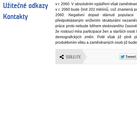
v r. 2060. V absolutním vyjádření však zaměstnan
Užitečné odkazy
v r. 2060 bude činit 202 miliónů, což znamená 
2060. Negativní dopad stárnutí populace
Kontakty
předpokládaným snížením strukturální nezamě
práce proto nebude během sledovaného časového
že rostoucí míra participace žen a starších osob
demografických změn. Poté však již plně př
produktivním věku a zaměstnaných osob již bude t
SDÍLEJTE