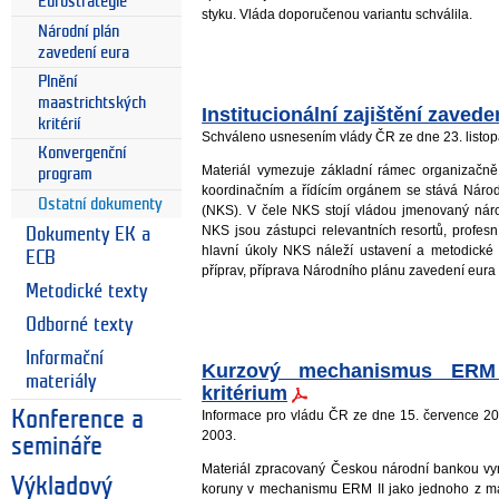
Eurostrategie
styku. Vláda doporučenou variantu schválila.
Národní plán
zavedení eura
Plnění
maastrichtských
Institucionální zajištění zaved
kritérií
Schváleno usnesením vlády ČR ze dne 23. listop
Konvergenční
Materiál vymezuje základní rámec organizačně
program
koordinačním a řídícím orgánem se stává Náro
Ostatní dokumenty
(NKS). V čele NKS stojí vládou jmenovaný nár
NKS jsou zástupci relevantních resortů, profesn
Dokumenty EK a
hlavní úkoly NKS náleží ustavení a metodické 
ECB
příprav, příprava Národního plánu zavedení eura
Metodické texty
Odborné texty
Informační
Kurzový mechanismus ERM 
materiály
kritérium
Konference a
Informace pro vládu ČR ze dne 15. července 2
2003.
semináře
Materiál zpracovaný Českou národní bankou vym
Výkladový
koruny v mechanismu ERM II jako jednoho z maa