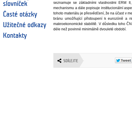
slovníček
seznamuje se základními vlastnostmi ERM II, 
mechanismu a dále popisuje institucionální asp
Časté otázky
tohoto materiálu je přesvědčení, že na účast v 
bránu umožňující přistoupení k eurozóně a ni
Užitečné odkazy
makroekonomické stabilitě. V důsledku toho Č
déle než povinné minimálně dvouleté období.
Kontakty
SDÍLEJTE