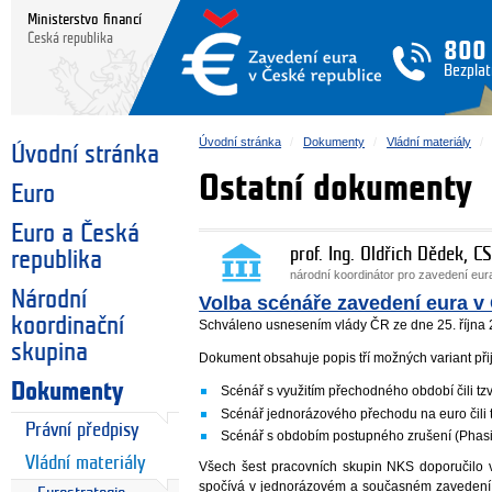
Ministerstvo financí
Česká republika
800
Bezplat
Úvodní stránka
Dokumenty
Vládní materiály
Úvodní stránka
Ostatní dokumenty
Euro
Euro a Česká
prof. Ing. Oldřich Dědek, CS
republika
národní koordinátor pro zavedení eu
Národní
Volba scénáře zavedení eura v
koordinační
Schváleno usnesením vlády ČR ze dne 25. října 
skupina
Dokument obsahuje popis tří možných variant přij
Dokumenty
Scénář s využitím přechodného období čili tz
Scénář jednorázového přechodu na euro čili tz
Právní předpisy
Scénář s obdobím postupného zrušení (Phasi
Vládní materiály
Všech šest pracovních skupin NKS doporučilo 
spočívá v jednorázovém a současném zavedení 