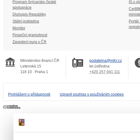
Program švýcarsko-české
IS o p
spolupráce
Certifi
Dluhopis Republiky
minist
Státní pokladna
Portál
regist
Monitor
Finanční gramotnost
Zavedení eura v ČR
Ministerstvo financí ČR
podatelna@mfcr.cz
Letenská 15
tel.ústředna:
118 10
Praha 1
+420 257 041 111
Prohlášení o přístupnosti
Upravit souhlas s používáním cookies