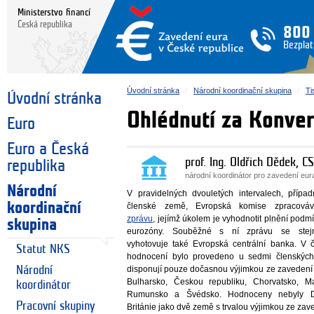
Ministerstvo financí
Česká republika
800
Bezplat
Úvodní stránka
Národní koordinační skupina
Ti
Úvodní stránka
Ohlédnutí za Konve
Euro
Euro a Česká
prof. Ing. Oldřich Dědek, CS
republika
národní koordinátor pro zavedení eu
Národní
V pravidelných dvouletých intervalech, příp
koordinační
členské země, Evropská komise zpracov
zprávu
, jejímž úkolem je vyhodnotit plnění podm
skupina
eurozóny. Souběžné s ní zprávu se ste
vyhotovuje také Evropská centrální banka. V 
Statut NKS
hodnocení bylo provedeno u sedmi členských
Národní
disponují pouze dočasnou výjimkou ze zavedení 
Bulharsko, Českou republiku, Chorvatsko, Ma
koordinátor
Rumunsko a Švédsko. Hodnoceny nebyly 
Pracovní skupiny
Británie jako dvě země s trvalou výjimkou ze zav