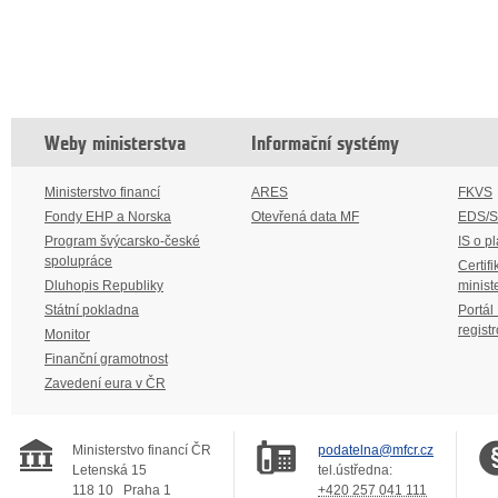
Weby ministerstva
Informační systémy
Ministerstvo financí
ARES
FKVS
Fondy EHP a Norska
Otevřená data MF
EDS/
Program švýcarsko-české
IS o p
spolupráce
Certifi
Dluhopis Republiky
minist
Státní pokladna
Portál
regist
Monitor
Finanční gramotnost
Zavedení eura v ČR
Ministerstvo financí ČR
podatelna@mfcr.cz
Letenská 15
tel.ústředna:
118 10
Praha 1
+420 257 041 111