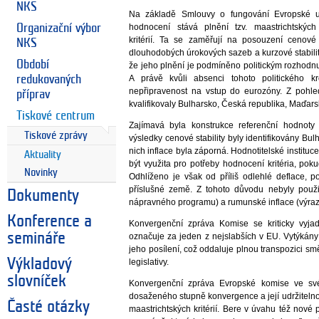
NKS
Na základě Smlouvy o fungování Evropské u
Organizační výbor
hodnocení stává plnění tzv. maastrichtských
kritérií. Ta se zaměřují na posouzení cenové 
NKS
dlouhodobých úrokových sazeb a kurzové stability
Období
že jeho plnění je podmíněno politickým rozhodn
redukovaných
A právě kvůli absenci tohoto politického k
nepřipravenost na vstup do eurozóny. Z pohledu
příprav
kvalifikovaly Bulharsko, Česká republika, Maďar
Tiskové centrum
Zajímavá byla konstrukce referenční hodnoty 
Tiskové zprávy
výsledky cenové stability byly identifikovány Bu
nich inflace byla záporná. Hodnotitelské instituc
Aktuality
být využita pro potřeby hodnocení kritéria, pok
Novinky
Odhlíženo je však od příliš odlehlé deflace,
příslušné země. Z tohoto důvodu nebyly použi
Dokumenty
nápravného programu) a rumunské inflace (výra
Konference a
Konvergenční zpráva Komise se kriticky vyjad
semináře
označuje za jeden z nejslabších v EU. Vytýkány
jeho posílení, což oddaluje plnou transpozici s
Výkladový
legislativy.
slovníček
Konvergenční zpráva Evropské komise ve své
dosaženého stupně konvergence a její udržitelno
Časté otázky
maastrichtských kritérií. Bere v úvahu též nové