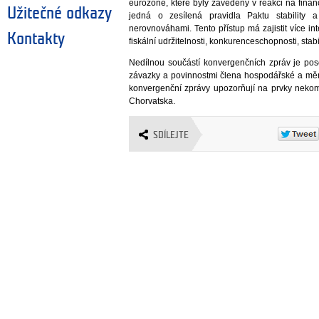
eurozóně, které byly zavedeny v reakci na finan
Užitečné odkazy
jedná o zesílená pravidla Paktu stabilit
nerovnováhami. Tento přístup má zajistit více i
Kontakty
fiskální udržitelnosti, konkurenceschopnosti, stab
Nedílnou součástí konvergenčních zpráv je posou
závazky a povinnostmi člena hospodářské a měn
konvergenční zprávy upozorňují na prvky nekom
Chorvatska.
SDÍLEJTE