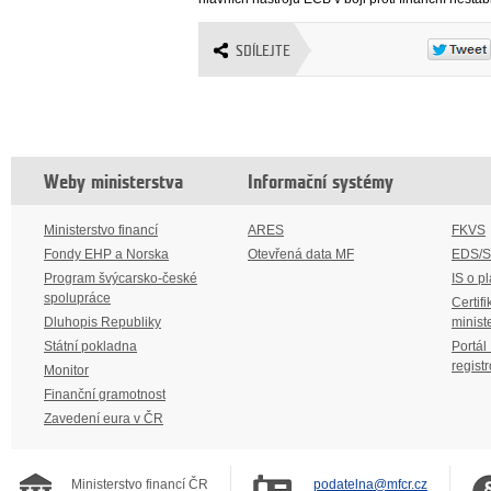
SDÍLEJTE
Weby ministerstva
Informační systémy
Ministerstvo financí
ARES
FKVS
Fondy EHP a Norska
Otevřená data MF
EDS/
Program švýcarsko-české
IS o p
spolupráce
Certifi
Dluhopis Republiky
minist
Státní pokladna
Portál
regist
Monitor
Finanční gramotnost
Zavedení eura v ČR
Ministerstvo financí ČR
podatelna@mfcr.cz