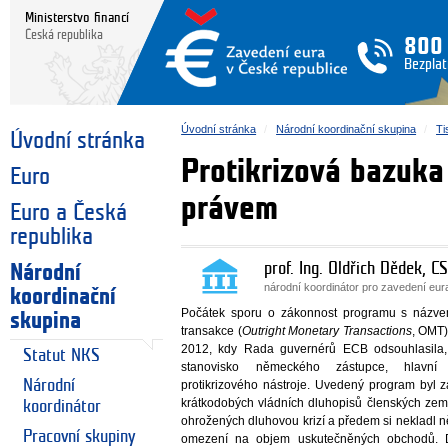
Ministerstvo financí
Česká republika
800
Bezplat
Úvodní stránka
Národní koordinační skupina
Ti
Úvodní stránka
Protikrizová bazuka
Euro
právem
Euro a Česká
republika
prof. Ing. Oldřich Dědek, CS
Národní
národní koordinátor pro zavedení eu
koordinační
Počátek sporu o zákonnost programu s názv
skupina
transakce (
Outright Monetary Transactions
, OMT)
2012, kdy Rada guvernérů ECB odsouhlasila,
Statut NKS
stanovisko německého zástupce, hlavní
Národní
protikrizového nástroje. Uvedený program byl 
krátkodobých vládních dluhopisů členských ze
koordinátor
ohrožených dluhovou krizí a předem si nekladl ně
Pracovní skupiny
omezení na objem uskutečněných obchodů. 