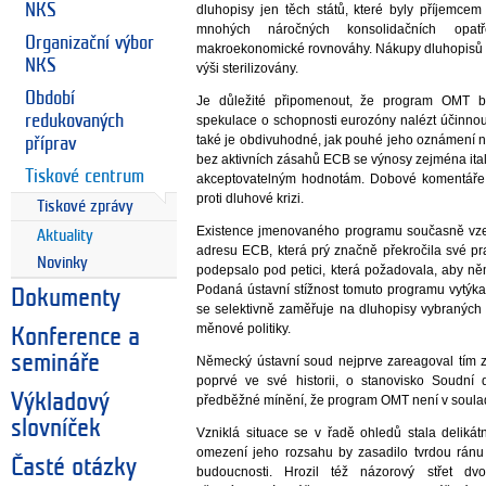
NKS
dluhopisy jen těch států, které byly příjemcem
mnohých náročných konsolidačních opat
Organizační výbor
makroekonomické rovnováhy. Nákupy dluhopisů m
NKS
výši sterilizovány.
Období
Je důležité připomenout, že program OMT by
redukovaných
spekulace o schopnosti eurozóny nalézt účinnou
také je obdivuhodné, jak pouhé jeho oznámení n
příprav
bez aktivních zásahů ECB se výnosy zejména ita
Tiskové centrum
akceptovatelným hodnotám. Dobové komentáře v
proti dluhové krizi.
Tiskové zprávy
Existence jmenovaného programu současně vzed
Aktuality
adresu ECB, která prý značně překročila své 
Novinky
podepsalo pod petici, která požadovala, aby 
Podaná ústavní stížnost tomuto programu vytýk
Dokumenty
se selektivně zaměřuje na dluhopisy vybraných 
měnové politiky.
Konference a
semináře
Německý ústavní soud nejprve zareagoval tím 
poprvé ve své historii, o stanovisko Soudní 
Výkladový
předběžné mínění, že program OMT není v soula
slovníček
Vzniklá situace se v řadě ohledů stala delikát
omezení jeho rozsahu by zasadilo tvrdou ránu 
Časté otázky
budoucnosti. Hrozil též názorový střet dv