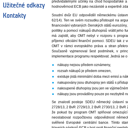
předvídatelnými účinky na chod hospodářské a
Užitečné odkazy
hodnověrnost ECB jako nezávislé a expertně zda
Kontakty
Soudní dvůr EU odpověděl německému ústavn
62/14). Ten ve svém rozsudku přistoupil na arg
financování vybraných členských států eurozón
politiky a pomocí nákupů dluhopisů vrátit jeho f
má zajistit, aby OMT nebyl v rozporu s prog
příjemci oficiální finanční pomoci. SDEU tak z 
OMT v rámci evropského práva a stran překr
Současně vyjmenoval šest podmínek, v princi
implementace programu respektovat. Jedná se o 
nákupy nejsou předem oznámeny,
rozsah nákupů je předem omezen,
existuje jistá minimální doba mezi emisí a n
nakupovány jsou dluhopisy jen států s přístu
nakoupené dluhopisy jsou jen ve výjimečném 
nákupy jsou prováděny pouze po nezbytně n
Se znalostí postoje SDEU německý ústavní s
2728/13, 2 BvR 2729/13, 2 BvR 2730/13, 2 BvR 2
že pokud by program OMT splňoval omezující
neoslaboval rozpočtovou odpovědnost němec
svěřené Evropské centrální bance. Tímto st
hlavních nástrojů ECB v boji proti finanční nestabi