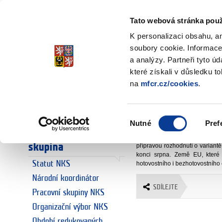
Ministerstvo financí
Česká republika
Tato webová stránka použ
K personalizaci obsahu, a
soubory cookie. Informace
a analýzy. Partneři tyto ú
Úvodní stránka
Národní koordin
Úvodní stránka
které získali v důsledku t
Národní koor
na
mfcr.cz/cookies
.
Euro
Euro a Česká
sekce 07- Ev
republika
Výběr
Nutné
Pref
souhlasu
Národní koordinační
Národní koordinační skupina
skupina
přípravou rozhodnutí o varian
konci srpna. Země EU, které pl
Statut NKS
hotovostního i bezhotovostního
Národní koordinátor
SDÍLEJTE
Pracovní skupiny NKS
Organizační výbor NKS
Období redukovaných