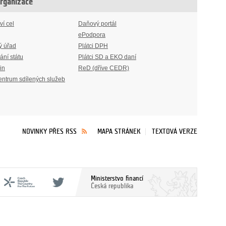
organizace
ví cel
Daňový portál
ePodpora
ý úřad
Plátci DPH
ání státu
Plátci SD a EKO daní
in
ReD (dříve CEDR)
entrum sdílených služeb
NOVINKY PŘES RSS
MAPA STRÁNEK
TEXTOVÁ VERZE
Ministerstvo financí
Česká republika