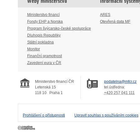
Weby ministerstva
Informační systém
Ministerstvo financí
ARES
Fondy EHP a Norska
Otevřená data MF
Program švýcarsko-české spolupráce
Dluhopis Republiky
Státní pokladna
Monitor
Finanční gramotnost
Zavedení eura v ČR
Ministerstvo financí ČR
podatelna@mfcr.cz
Letenská 15
tel.ústředna:
118 10
Praha 1
+420 257 041 111
Prohlášení o přístupnosti
Upravit souhlas s používáním cookies