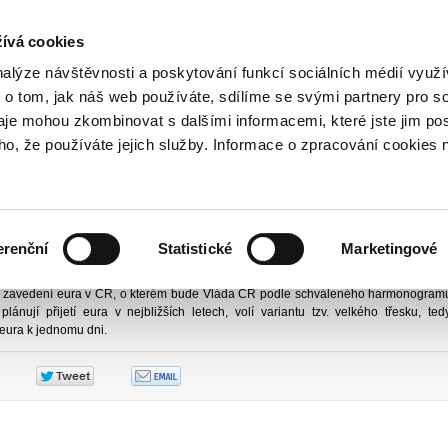
NOVINKY PŘES RSS
ívá cookies
800 221 221
Bezplatná infolinka
nalýze návštěvnosti a poskytování funkcí sociálních médií vyu
 o tom, jak náš web používáte, sdílíme se svými partnery pro so
daje mohou zkombinovat s dalšími informacemi, které jste jim pos
ační skupina
Tiskové centrum
Tiskové zprávy
2006
Národní koordinační sku
oho, že používáte jejich služby. Informace o zpracování cookies 
dinační skupina připraví varianty 
ropská unie a mezinárodní vztahy
Vydáno
4
erenční
Statistické
Marketingové
 pro zavedení eura v ČR (NKS) se na svém dnešním druhém zasedání zabýva
tě zavedení eura v ČR, o kterém bude Vláda ČR podle schváleného harmonogram
ánují přijetí eura v nejbližších letech, volí variantu tzv. velkého třesku, te
 eura k jednomu dni.