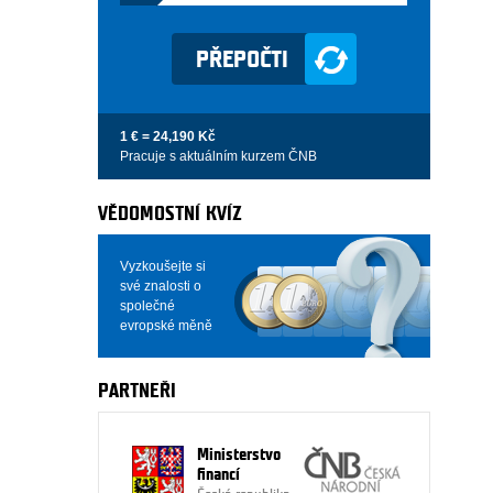
1 € = 24,190 Kč
Pracuje s aktuálním kurzem ČNB
VĚDOMOSTNÍ KVÍZ
Vyzkoušejte si
své znalosti o
společné
evropské měně
PARTNEŘI
Ministerstvo
financí