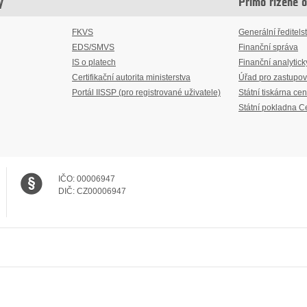
y
Přímo řízené 
FKVS
Generální ředitelst
EDS/SMVS
Finanční správa
IS o platech
Finanční analytick
Certifikační autorita ministerstva
Úřad pro zastupov
Portál IISSP (pro registrované uživatele)
Státní tiskárna cen
Státní pokladna C
IČO:
00006947
DIČ:
CZ00006947