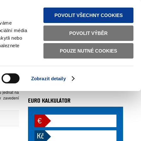
MAPA STRÁNEK
TEXTOVÁ VERZE
ČESKY
ENGLISH
POVOLIT VŠECHNY COOKIES
žíváme
ciální média
POVOLIT VÝBĚR
kytli nebo
pina připraví varianty zavedení eura v ČR
naleznete
POUZE NUTNÉ COOKIES
zavedení eura v ČR
AUTOR
sekce 07
. 5. 2006
Zobrazit detaily
la zejména
více
u jednat na
dy zavedení
EURO KALKULÁTOR
€
Kč