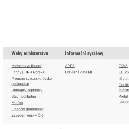
Weby ministerstva
Informační systémy
Ministerstvo financí
ARES
FKVS
Fondy EHP a Norska
Otevřená data MF
EDS/
Program švýcarsko-české
IS o p
spolupráce
Certifi
Dluhopis Republiky
minist
Státní pokladna
Portál
regist
Monitor
Finanční gramotnost
Zavedení eura v ČR