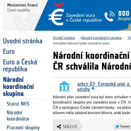
Ministerstvo financí
Česká republika
800
Bezplat
Úvodní stránka
Národní koordinační skupina
Ti
Úvodní stránka
schválila Národní plán zavedení eura
Euro
Národní koordinační
Euro a Česká
ČR schválila Národn
republika
Národní
sekce 07- Evropská unie a
koordinační
vztahy
skupina
Národní plán zavedení eura byl dnes schválen n
koordinační skupiny pro zavedení eura v ČR. Ko
Statut NKS
ČR a spolugesci České národní banky - na plán
Národní
plánem měla zabývat koncem března, poté bude d
koordinátor
SDÍLEJTE
Pracovní skupiny