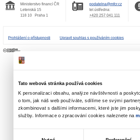
Ministerstvo financí ČR
podatelna@mfcr.cz
Letenská 15
tel.ústředna:
118 10
Praha 1
+420 257 041 111
Prohlášení o přístupnosti
Upravit souhlas s používáním cookies
Tato webová stránka používá cookies
K personalizaci obsahu, analýze návštěvnosti a poskyt
o tom, jak náš web používáte, sdílíme se svými partner
zkombinovat s dalšími informacemi, které jste jim poskyt
služby. Informace o zpracování cookies naleznete na
m
Výběr
Nutné
Preferenční
souhlasu