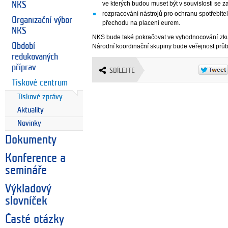
ve kterých budou muset být v souvislosti se
NKS
rozpracování nástrojů pro ochranu spotřebi
Organizační výbor
přechodu na placení eurem.
NKS
NKS bude také pokračovat ve vyhodnocování zkuše
Období
Národní koordinační skupiny bude veřejnost prů
redukovaných
příprav
SDÍLEJTE
Tiskové centrum
Tiskové zprávy
Aktuality
Novinky
Dokumenty
Konference a
semináře
Výkladový
slovníček
Časté otázky