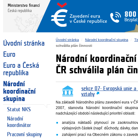
Ministerstvo financí
Česká republika
800
Bezplat
Úvodní stránka
Národní koordinační skupina
Ti
Úvodní stránka
schválila plán činnosti
Euro
Národní koordinační
Euro a Česká
ČR schválila plán či
republika
Národní
sekce 07- Evropská unie a
koordinační
vztahy
skupina
Na základě Národního plánu zavedení eura v ČR,
2007, stanovila Národní koordinační skupi
Statut NKS
nadcházející období následující prioritní oblasti:
Národní
analýza nákladů plynoucí ze zaokrouhlov
koordinátor
výdajových částek (např. důchody, dávky, daně
Pracovní skupiny
zahájení prací na Obecném zákonu o zaveden