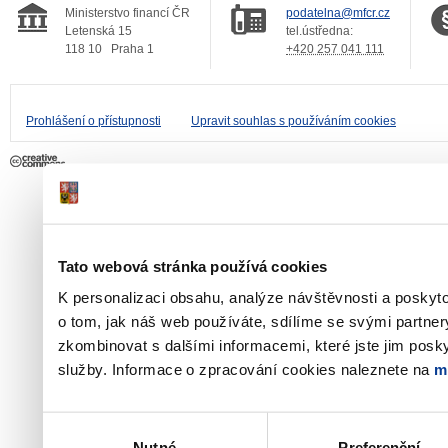
Ministerstvo financí ČR
podatelna@mfcr.cz
Letenská 15
tel.ústředna:
118 10
Praha 1
+420 257 041 111
Prohlášení o přístupnosti
Upravit souhlas s používáním cookies
Tato webová stránka používá cookies
K personalizaci obsahu, analýze návštěvnosti a poskyt
o tom, jak náš web používáte, sdílíme se svými partner
zkombinovat s dalšími informacemi, které jste jim poskyt
služby. Informace o zpracování cookies naleznete na
m
Výběr
Nutné
Preferenční
souhlasu