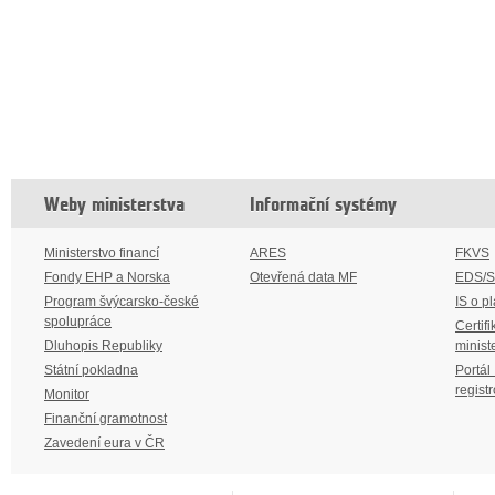
Weby ministerstva
Informační systémy
Ministerstvo financí
ARES
FKVS
Fondy EHP a Norska
Otevřená data MF
EDS/
Program švýcarsko-české
IS o p
spolupráce
Certifi
Dluhopis Republiky
minist
Státní pokladna
Portál
regist
Monitor
Finanční gramotnost
Zavedení eura v ČR