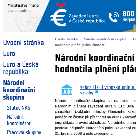
Ministerstvo financí
Česká republika
800
Bezplat
Úvodní stránka
Národní koordinační skupina
Ti
Úvodní stránka
hodnotila plnění plánu činnosti
Euro
Národní koordinační
Euro a Česká
hodnotila plnění plá
republika
Národní
sekce 07- Evropská unie a
koordinační
vztahy
skupina
Národní koordinační skupina se na svém je
Národním plánem zavedení eura v ČR. Byla i
Statut NKS
charakteru (základní principy Obecného zák
Národní
peněžních částek při přechodu na euro). Zároveň
jenž ukládá provést aktualizaci Národního plá
koordinátor
pokroku při plnění Národního plánu zavedení e
Pracovní skupiny
31. března 2008 a poté zveřejněna.