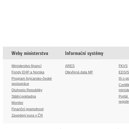
Weby ministerstva
Informační systémy
Ministerstvo financí
ARES
FKVS
Fondy EHP a Norska
Otevřená data MF
EDS/
Program švýcarsko-české
IS o p
spolupráce
Certifi
Dluhopis Republiky
minist
Státní pokladna
Portál
regist
Monitor
Finanční gramotnost
Zavedení eura v ČR