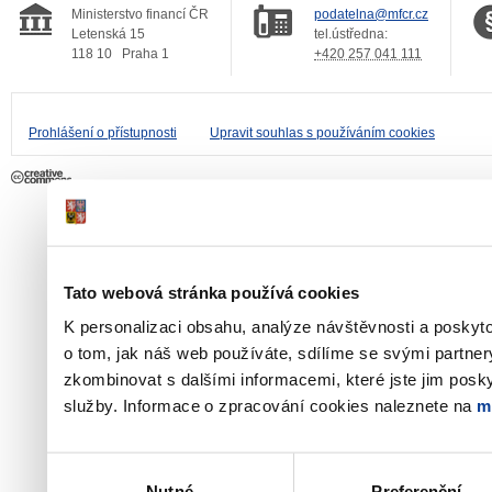
Ministerstvo financí ČR
podatelna@mfcr.cz
Letenská 15
tel.ústředna:
118 10
Praha 1
+420 257 041 111
Prohlášení o přístupnosti
Upravit souhlas s používáním cookies
Tato webová stránka používá cookies
K personalizaci obsahu, analýze návštěvnosti a poskyt
o tom, jak náš web používáte, sdílíme se svými partner
zkombinovat s dalšími informacemi, které jste jim poskyt
služby. Informace o zpracování cookies naleznete na
m
Výběr
Nutné
Preferenční
souhlasu