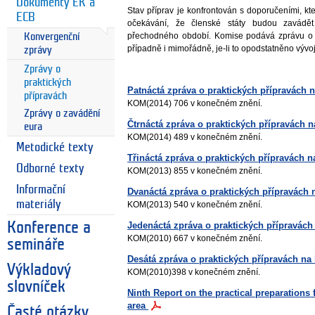
Dokumenty EK a
Stav příprav je konfrontován s doporučeními, k
ECB
očekávání, že členské státy budou zavádět
přechodného období. Komise podává zprávu o s
Konvergenční
případně i mimořádně, je-li to opodstatněno vývo
zprávy
Zprávy o
praktických
Patnáctá zpráva o praktických přípravách 
přípravách
KOM(2014) 706 v konečném znění.
Zprávy o zavádění
Čtrnáctá zpráva o praktických přípravách 
eura
KOM(2014) 489 v konečném znění.
Metodické texty
Třináctá zpráva o praktických přípravách 
Odborné texty
KOM(2013) 855 v konečném znění.
Informační
Dvanáctá zpráva o praktických přípravách 
materiály
KOM(2013) 540 v konečném znění.
Jedenáctá zpráva o praktických přípravách
Konference a
KOM(2010) 667 v konečném znění.
semináře
Desátá zpráva o praktických přípravách na
Výkladový
KOM(2010)398 v konečném znění.
slovníček
Ninth Report on the practical preparations 
area
Časté otázky