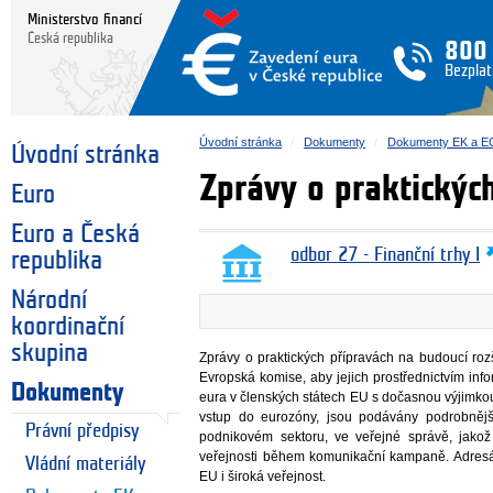
Ministerstvo financí
Česká republika
800
Bezplat
Úvodní stránka
Dokumenty
Dokumenty EK a E
Úvodní stránka
Zprávy o praktickýc
Euro
Euro a Česká
odbor 27 - Finanční trhy I
republika
Národní
koordinační
skupina
Zprávy o praktických přípravách na budoucí roz
Evropská komise, aby jejich prostřednictvím inf
Dokumenty
eura v členských státech EU s dočasnou výjimkou 
vstup do eurozóny, jsou podávány podrobnějš
Právní předpisy
podnikovém sektoru, ve veřejné správě, jakož 
veřejnosti během komunikační kampaně. Adresát
Vládní materiály
EU i široká veřejnost.