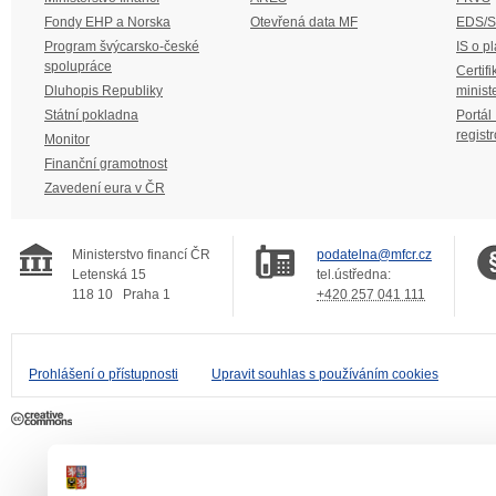
Fondy EHP a Norska
Otevřená data MF
EDS/
Program švýcarsko-české
IS o p
spolupráce
Certifi
Dluhopis Republiky
minist
Státní pokladna
Portál
regist
Monitor
Finanční gramotnost
Zavedení eura v ČR
Ministerstvo financí ČR
podatelna@mfcr.cz
Letenská 15
tel.ústředna:
118 10
Praha 1
+420 257 041 111
Prohlášení o přístupnosti
Upravit souhlas s používáním cookies