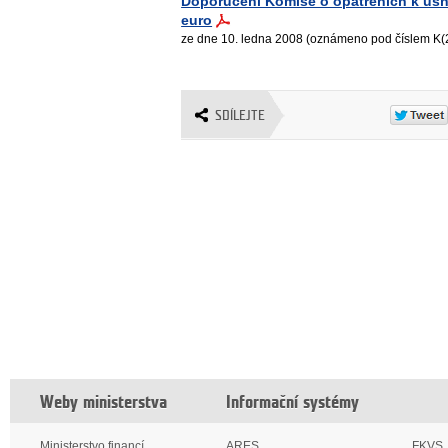
Doporučení Komise o opatřeních k us
euro
ze dne 10. ledna 2008 (oznámeno pod číslem K(
SDÍLEJTE
Weby ministerstva
Informační systémy
Ministerstvo financí
ARES
FKVS