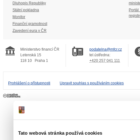
Dluhopis Republiky
minist
Státní pokladna
Portál
regist
Monitor
Finanční gramotnost
Zavedení eura v ČR
Ministerstvo financí ČR
podatelna@mfcr.cz
Letenská 15
tel.ústředna:
118 10
Praha 1
+420 257 041 111
Prohlášení o přístupnosti
Upravit souhlas s používáním cookies
Tato webová stránka používá cookies