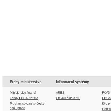
Weby ministerstva
Informační systémy
Ministerstvo financí
ARES
FKVS
Fondy EHP a Norska
Otevřená data MF
EDS/
Program švýcarsko-české
IS o p
spolupráce
Certifi