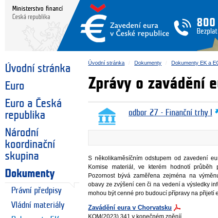
Ministerstvo financí
Česká republika
800
Bezplat
Úvodní stránka
Dokumenty
Dokumenty EK a E
Úvodní stránka
Zprávy o zavádění e
Euro
Euro a Česká
odbor 27 - Finanční trhy I
republika
Národní
koordinační
skupina
S několikaměsíčním odstupem od zavedení eu
Komise materiál, ve kterém hodnotí průběh 
Dokumenty
Pozornost bývá zaměřena zejména na výměnu h
obavy ze zvýšení cen či na vedení a výsledky i
Právní předpisy
mohou být cenné pro budoucí přípravy na přijetí 
Vládní materiály
Zavádění eura v Chorvatsku
KOM(2023) 341 v konečném zněníí.