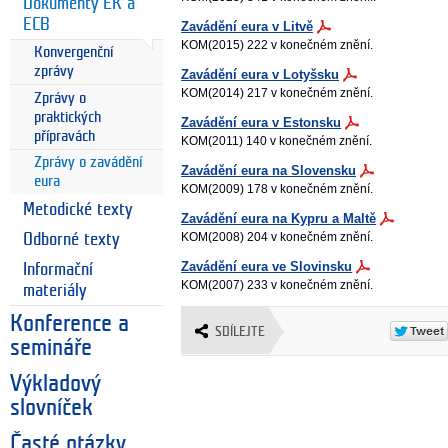
Dokumenty EK a
ECB
Zavádění eura v Litvě
KOM(2015) 222 v konečném znění.
Konvergenční
zprávy
Zavádění eura v Lotyšsku
KOM(2014) 217 v konečném znění.
Zprávy o
praktických
Zavádění eura v Estonsku
přípravách
KOM(2011) 140 v konečném znění.
Zprávy o zavádění
Zavádění eura na Slovensku
eura
KOM(2009) 178 v konečném znění.
Metodické texty
Zavádění eura na Kypru a Maltě
KOM(2008) 204 v konečném znění.
Odborné texty
Zavádění eura ve Slovinsku
Informační
KOM(2007) 233 v konečném znění.
materiály
Konference a
SDÍLEJTE
semináře
Výkladový
slovníček
Časté otázky