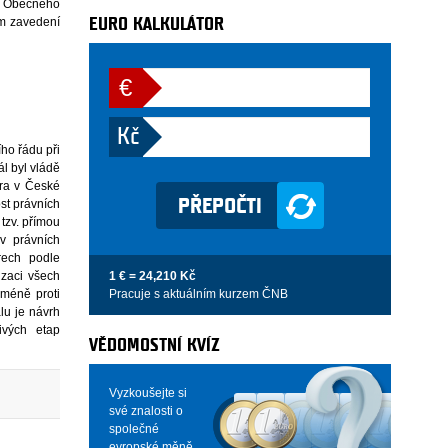
ti Obecného
em zavedení
EURO KALKULÁTOR
€
Kč
ho řádu při
l byl vládě
ura v České
st právních
tzv. přímou
v právních
rech podle
1 € = 24,210 Kč
izaci všech
Pracuje s aktuálním kurzem ČNB
cméně proti
lu je návrh
ivých etap
VĚDOMOSTNÍ KVÍZ
Vyzkoušejte si
své znalosti o
společné
evropské měně