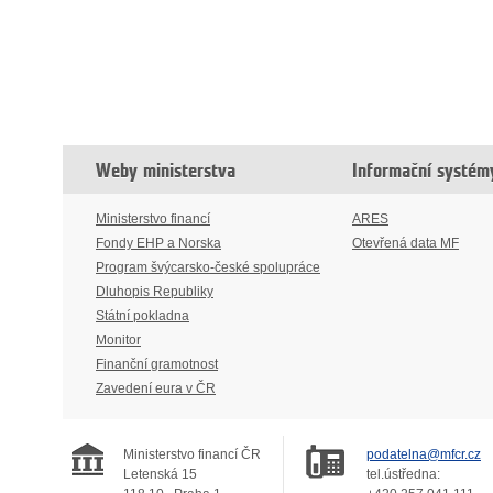
Weby ministerstva
Informační systém
Ministerstvo financí
ARES
Fondy EHP a Norska
Otevřená data MF
Program švýcarsko-české spolupráce
Dluhopis Republiky
Státní pokladna
Monitor
Finanční gramotnost
Zavedení eura v ČR
Ministerstvo financí ČR
podatelna@mfcr.cz
Letenská 15
tel.ústředna: