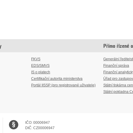
y
Přímo řízené 
FKVS
Generální ředitelst
EDS/SMVS
Finanční správa
IS o platech
Finanční analytick
Certifikační autorita ministerstva
Úřad pro zastupov
Portál IISSP (pro registrované uživatele)
Státní tiskárna cen
Státní pokladna C
IČO:
00006947
DIČ:
CZ00006947