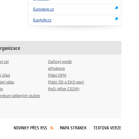
Euroskop.cz
EurActiv.cz
organizace
ví cel
Daňový portál
ePodpora
ý úřad
Plátci DPH
ání státu
Plátci SD a EKO daní
in
ReD (dříve CEDR)
entrum sdílených služeb
NOVINKY PŘES RSS
MAPA STRÁNEK
TEXTOVÁ VERZE