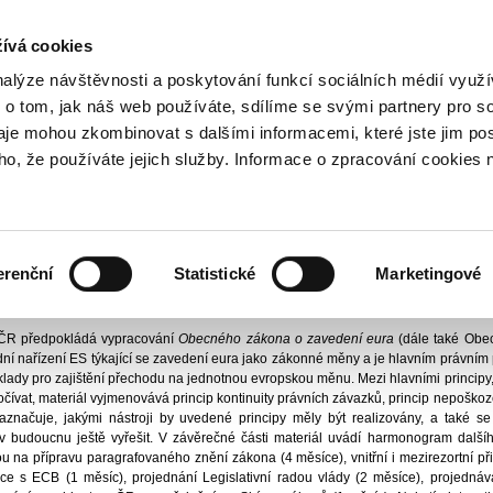
NOVINKY PŘES RSS
ívá cookies
800 221 221
Bezplatná infolinka
nalýze návštěvnosti a poskytování funkcí sociálních médií vyu
 o tom, jak náš web používáte, sdílíme se svými partnery pro so
daje mohou zkombinovat s dalšími informacemi, které jste jim pos
Právní předpisy
Legislativa ČR
oho, že používáte jejich služby. Informace o zpracování cookies 
ČR
nanční trhy I
Vydáno
1.
erenční
Statistické
Marketingové
dení eura v České republice - základní principy
 ČR předpokládá vypracování
Obecného zákona o zavedení eura
(dále také Obec
ní nařízení ES týkající se zavedení eura jako zákonné měny a je hlavním právním
klady pro zajištění přechodu na jednotnou evropskou měnu. Mezi hlavními principy,
čívat, materiál vyjmenovává princip kontinuity právních závazků, princip nepoško
 naznačuje, jakými nástroji by uvedené principy měly být realizovány, a také s
v budoucnu ještě vyřešit. V závěrečné části materiál uvádí harmonogram další
 na přípravu paragrafovaného znění zákona (4 měsíce), vnitřní i mezirezortní p
tace s ECB (1 měsíc), projednání Legislativní radou vlády (2 měsíce), projedná