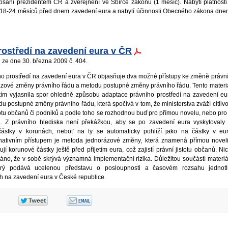
sání prezidentem ČR a zveřejnění ve Sbírce zákonů (1 měsíc). Nabytí platnos
 18-24 měsíců před dnem zavedení eura a nabytí účinnosti Obecného zákona dn
rostředí na zavedení eura v ČR
ze dne 30. března 2009 č. 404.
ího prostředí na zavedení eura v ČR objasňuje dva možné přístupy ke změně právní
ázové změny právního řádu a metodu postupné změny právního řádu. Tento materiá
ím vyjasnila spor ohledně způsobu adaptace právního prostředí na zavedení e
du postupné změny právního řádu, která spočívá v tom, že ministerstva zváží citlivo
otu občanů či podniků a podle toho se rozhodnou buď pro přímou novelu, nebo pro 
a. Z právního hlediska není překážkou, aby se po zavedení eura vyskytovaly 
částky v korunách, neboť na ty se automaticky pohlíží jako na částky v eu
ternativním přístupem je metoda jednorázové změny, která znamená přímou novel
jí korunové částky ještě před přijetím eura, což zajistí právní jistotu občanů. Ni
áno, že v sobě skrývá významná implementační rizika. Důležitou součástí materiá
rý podává ucelenou představu o posloupnosti a časovém rozsahu jednotl
ách na zavedení eura v České republice.