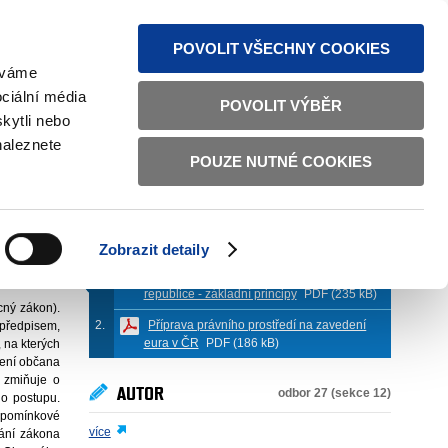
MAPA STRÁNEK
TEXTOVÁ VERZE
ČESKY
ENGLISH
POVOLIT VŠECHNY COOKIES
žíváme
ciální média
POVOLIT VÝBĚR
kytli nebo
naleznete
POUZE NUTNÉ COOKIES
PŘÍLOHY (
2
)
 12. 2013
Zobrazit detaily
Obecný zákon o zavedení eura v České
republice - základní principy
PDF (235 kB)
ný zákon).
Příprava právního prostředí na zavedení
 předpisem,
eura v ČR
PDF (186 kB)
 na kterých
zení občana
e zmiňuje o
AUTOR
odbor 27 (sekce 12)
ho postupu.
řipomínkové
více
vání zákona