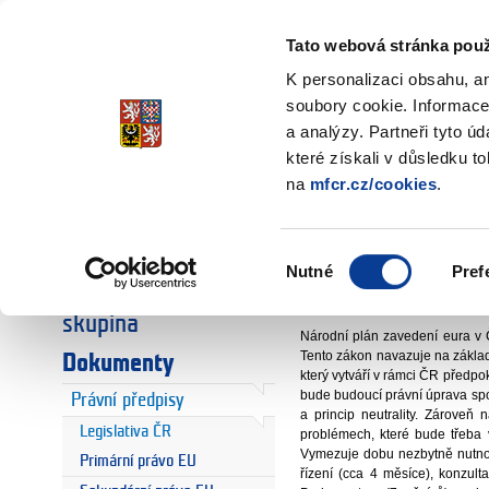
Ministerstvo financí
Česká republika
Tato webová stránka použ
K personalizaci obsahu, a
soubory cookie. Informace
a analýzy. Partneři tyto ú
Úvodní stránka
Dokumenty
Úvodní stránka
které získali v důsledku t
Legislativa 
na
mfcr.cz/cookies
.
Euro
Euro a Česká
odbor 27 - Fi
republika
Výběr
Nutné
Pref
souhlasu
Národní koordinační
Obecný zákon o zave
skupina
Národní plán zavedení eura v
Tento zákon navazuje na základ
Dokumenty
který vytváří v rámci ČR předpo
bude budoucí právní úprava spo
Právní předpisy
a princip neutrality. Zároveň
Legislativa ČR
problémech, které bude třeba 
Vymezuje dobu nezbytně nutnou
Primární právo EU
řízení (cca 4 měsíce), konzul