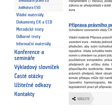
Sekundární právo EU
Parlamentem (7 měsíců), podep
zákona se předpokládá v době
Judikatura ESD
eura.
Vládní materiály
Dokumenty EK a ECB
Příprava právního p
Metodické texty
Schváleno usnesením vlády ČR 
Odborné texty
Vládní materiál Příprava právn
zavedení eura - metodu jednor
Informační materiály
předložen, aby svým rozhodnut
republice. Vláda schválila meto
Konference a
norem s ohledem na právní jist
semináře
použitelnost evropského práv
předpisech po určitou dobu 
Výkladový slovníček
přepočítacího koeficientu. Al
právních předpisů, které obsahu
Časté otázky
tomuto přístupu může být namít
časového harmonogramu, kte
Užitečné odkazy
legislativních prací při příprav
Kontakty
SDÍLEJTE