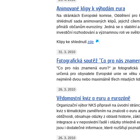
Animované klipy k výhodám eura
Na stránkách Evropské komise, Oddělení pro 
shlédnutí sada animovaných klipů, jejichž cíle
přináši občanům eurozóny. Jedná se o stabilní a 
investiční rozhodování a významnou roli ve svět
Klipy ke shlednutí
zde
.
31. 3. 2010
Fotografická soutěž "Co pro nás zname
"Co pro nás znamená euro?“ je fotografická
určená pro obyvatele Evropské unie ve věku o
nejméně dvou nebo maximálně třech mladých lid
26. 3. 2010
Vědomostní kviz o euru a eurozóně
Organizační výbor NKS připravil na úvodní stránc
kviz s tématickým zaměřením na znalosti o euru a 
obtížnosti, obsahuje otázky z oblasti historie, z
integrace a v neposlední řadě i otázky ohledně 
jsou i dodatečné informace, které rozšiřují pozna
26. 3. 2010