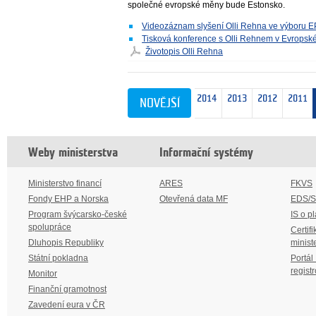
společné evropské měny bude Estonsko.
Videozáznam slyšení Olli Rehna ve výboru E
Tisková konference s Olli Rehnem v Evrops
Životopis Olli Rehna
4
2022
2020
2018
2017
2016
2015
2014
2013
2012
2011
NOVĚJŠÍ
Weby ministerstva
Informační systémy
Ministerstvo financí
ARES
FKVS
Fondy EHP a Norska
Otevřená data MF
EDS/
Program švýcarsko-české
IS o p
spolupráce
Certifi
Dluhopis Republiky
minist
Státní pokladna
Portál
regist
Monitor
Finanční gramotnost
Zavedení eura v ČR