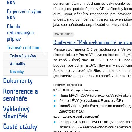
NKS
pořízeným útvarem. Jednání se uskutečnilo ve 
rámce jsou, podobně jako v ČR, začleněny koord
Organizační výbor
eura. Útvar vládního zmocněnce pro zaveden
NKS
přičemž na úrovni centrální banky zároveň půs
jako spolupředseda organizační struktury řídící te
Období
redukovaných
24. 11. 2010
příprav
Konference "Makro-ekonomické nerovn
Tiskové centrum
Ministerstvo financí ČR ve spolupráci s Velv
ekonomickou v Praze Vás zve na konferenci „M
Tiskové zprávy
se koná v úterý dne 30.11.2010 od 9.15 hod
Aktuality
budova, posluchárna „A“). Hlavním vystupujícím
Sekce pro evropské záležitosti a makroekonomicko
Novinky
(Ministerstvo hospodářství a financí) z Francie. 
Dokumenty
Program konference:
9.15 – 9.30: Zahájení konference
Konference a
Hana MACHKOVÁ (prorektorka Vysoké školy 
semináře
Pierre LÉVY (velvyslanec Francie v ČR)
Tomáš ZÍDEK (náměstek ministra financí ČR)
Výkladový
záležitostí v EU
slovníček
9.30 – 10.15: Hlavní vystoupení
Philippe GUDIN DE VALLERIN (Ministerstvo ho
Časté otázky
situace v EU – Makro-ekonomické nerovnov