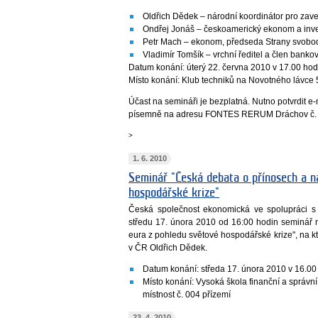
Oldřich Dědek – národní koordinátor pro zav
Ondřej Jonáš – českoamerický ekonom a inve
Petr Mach – ekonom, předseda Strany svob
Vladimír Tomšík – vrchní ředitel a člen bank
Datum konání: úterý 22. června 2010 v 17.00 ho
Místo konání: Klub techniků na Novotného lávce 
Účast na semináři je bezplatná. Nutno potvrdit 
písemně na adresu FONTES RERUM Dráchov č. 1
>
1. 6. 2010
Seminář "Česká debata o přínosech a n
hospodářské krize"
Česká společnost ekonomická ve spolupráci s 
středu 17. února 2010 od 16:00 hodin seminář
eura z pohledu světové hospodářské krize", na k
v ČR Oldřich Dědek.
Datum konání: středa 17. února 2010 v 16.00
Místo konání: Vysoká škola finanční a správn
místnost č. 004 přízemí
23. 4. 2010