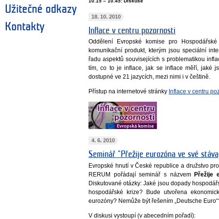
10.15 – 10.45: Diskuse
Užitečné odkazy
18. 10. 2010
Kontakty
Inflace v centru pozornosti
Oddělení Evropské komise pro Hospodářské 
komunikační produkt, kterým jsou speciální inte
řadu aspektů souvisejících s problematikou infl
tím, co to je inflace, jak se inflace měří, jaké 
dostupné ve 21 jazycích, mezi nimi i v češtině.
Přístup na internetové stránky
Inflace v centru po
4. 6. 2010
Seminář "Přežije eurozóna ve své stáva
Evropské hnutí v České republice a družstvo pr
RERUM pořádají seminář s názvem
Přežije
Diskutované otázky: Jaké jsou dopady hospodářs
hospodářské krize? Bude utvořena ekonomic
eurozóny? Nemůže být řešením „Deutsche Euro“
V diskusi vystoupí (v abecedním pořadí):