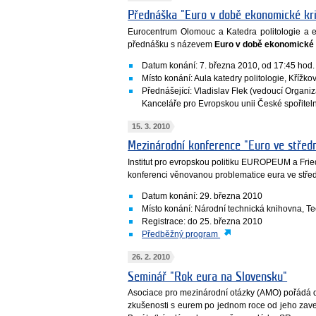
Přednáška "Euro v době ekonomické kr
Eurocentrum Olomouc a Katedra politologie a ev
přednášku s názevem
Euro v době ekonomické 
Datum konání: 7. března 2010, od 17:45 hod.
Místo konání: Aula katedry politologie, Kříž
Přednášející: Vladislav Flek (vedoucí Organi
Kanceláře pro Evropskou unii České spořitel
15. 3. 2010
Mezinárodní konference "Euro ve středn
Institut pro evropskou politiku EUROPEUM a Friedr
konferenci věnovanou problematice eura ve stře
Datum konání: 29. března 2010
Místo konání: Národní technická knihovna, Te
Registrace: do 25. března 2010
Předběžný program
26. 2. 2010
Seminář "Rok eura na Slovensku"
Asociace pro mezinárodní otázky (AMO) pořádá 
zkušenosti s eurem po jednom roce od jeho zaved