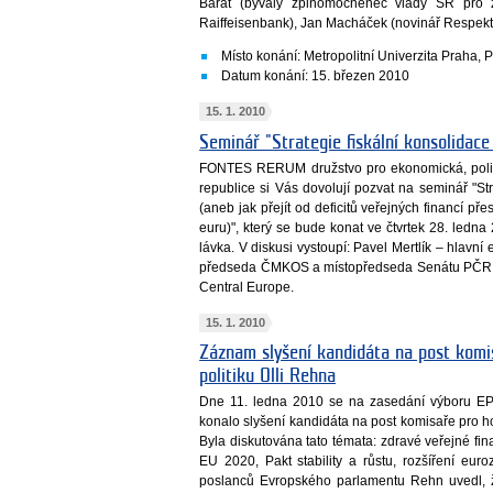
Barát (bývalý zplnomocněnec vlády SR pro z
Raiffeisenbank), Jan Macháček (novinář Respekt.
Místo konání: Metropolitní Univerzita Praha,
Datum konání: 15. březen 2010
15. 1. 2010
Seminář "Strategie fiskální konsolidace
FONTES RERUM družstvo pro ekonomická, politi
republice si Vás dovolují pozvat na seminář "Str
(aneb jak přejít od deficitů veřejných financí 
euru)", který se bude konat ve čtvrtek 28. led
lávka. V diskusi vystoupí: Pavel Mertlík – hlav
předseda ČMKOS a místopředseda Senátu PČR 
Central Europe.
15. 1. 2010
Záznam slyšení kandidáta na post kom
politiku Olli Rehna
Dne 11. ledna 2010 se na zasedání výboru EP
konalo slyšení kandidáta na post komisaře pro 
Byla diskutována tato témata: zdravé veřejné fin
EU 2020, Pakt stability a růstu, rozšíření eur
poslanců Evropského parlamentu Rehn uvedl, 