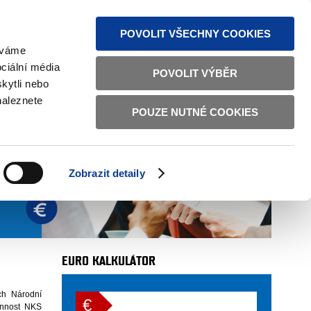
MAPA STRÁNEK
TEXTOVÁ VERZE
ČESKY
ENGLISH
POVOLIT VŠECHNY COOKIES
žíváme
ciální média
POVOLIT VÝBĚR
kytli nebo
naleznete
POUZE NUTNÉ COOKIES
Zobrazit detaily
EURO KALKULÁTOR
ch Národní
€
innost NKS