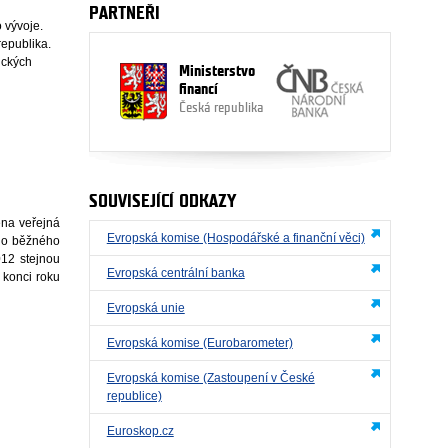
PARTNEŘI
o vývoje.
republika.
ických
Ministerstvo
financí
Česká republika
SOUVISEJÍCÍ ODKAZY
ena veřejná
Evropská komise (Hospodářské a finanční věci)
 do běžného
12 stejnou
Evropská centrální banka
 konci roku
Evropská unie
Evropská komise (Eurobarometer)
Evropská komise (Zastoupení v České
republice)
Euroskop.cz