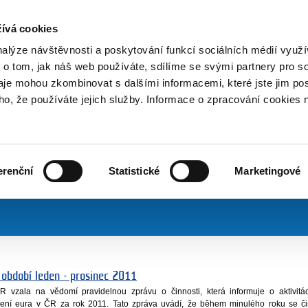
NOVINKY PŘES RSS
ívá cookies
800 221 221
Bezplatná infolinka
nalýze návštěvnosti a poskytování funkcí sociálních médií vyu
 o tom, jak náš web používáte, sdílíme se svými partnery pro so
daje mohou zkombinovat s dalšími informacemi, které jste jim pos
ační skupina
Tiskové centrum
Novinky
2011
oho, že používáte jejich služby. Informace o zpracování cookies 
erenční
Statistické
Marketingové
 období leden - prosinec 2011
vzala na vědomí pravidelnou zprávu o činnosti, která informuje o aktivitá
dení eura v ČR za rok 2011. Tato zpráva uvádí, že během minulého roku se č