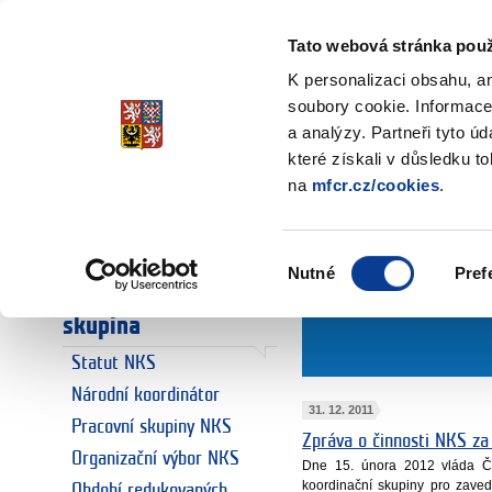
Ministerstvo financí
Česká republika
Tato webová stránka použ
K personalizaci obsahu, a
soubory cookie. Informace
a analýzy. Partneři tyto ú
Úvodní stránka
Národní koordin
Úvodní stránka
které získali v důsledku t
2011
na
mfcr.cz/cookies
.
Euro
Euro a Česká
republika
Výběr
Nutné
Pref
souhlasu
Národní koordinační
skupina
Statut NKS
Národní koordinátor
31. 12. 2011
Pracovní skupiny NKS
Zpráva o činnosti NKS za
Organizační výbor NKS
Dne 15. února 2012 vláda ČR 
koordinační skupiny pro zave
Období redukovaných