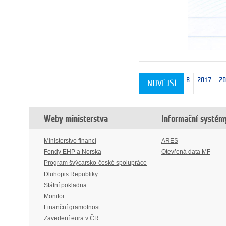
nejnovějších
2025
2024
2022
2020
2018
2017
2
NOVĚJŠÍ
10
Weby ministerstva
Informační systém
Ministerstvo financí
ARES
Fondy EHP a Norska
Otevřená data MF
Program švýcarsko-české spolupráce
Dluhopis Republiky
Státní pokladna
Monitor
Finanční gramotnost
Zavedení eura v ČR