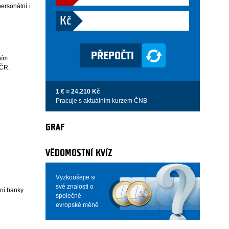
personální i
Kč
ním
 ČR.
1 € = 24,210 Kč
Pracuje s aktuálním kurzem ČNB
GRAF
VĚDOMOSTNÍ KVÍZ
Vyzkoušejte si
své znalosti o
dní banky
společné
evropské měně