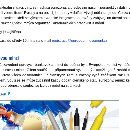
aktualní situaci, v níž se nachází eurozóna, a především nastínit perspektivy dalšíh
oli zemí střední Evropy a na pozici, kterou by v dalším vývoji měla zaujmout Česká 
dstavitele, kteří se vývojem evropské integrace a eurozóny zabývají na úrovni polit
o sektoru, výzkumných organizací, akademických pracovisť a médií.
y je zajištěno.
časti do středy 19. října na e-mail
registrace@europeanmovement.cz
.
ovou minci
výročí zavedení eurových bankovek a mincí do oběhu byla Evropskou komisí vyhláš
2-eurovou minci. Cílem soutěže je připomenout významný okamžik, jenž zasáhl
. Proto všech dosavadních 17 členských zemí eurozóny vydá začátkem roku 20
hem. Soutěže se může zúčastnit každý občan členského státu eurozóny, jemuž ke
 podrobností o soutěži se lze dozvědět na stránkách
.eu/
.