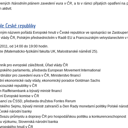
ovených
Národním plánem zavedení eura v ČR
, a to v rámci přijatých opatření na 
aktivit.
le České republiky
eným názvem pořádá Evropské hnuti v České republice ve spolupráci se Zastoupe
vlády ČR, Polským předsednictvím v Radě EU a Francouzským velvyslanectvim v
a 2011, od 14:00 do 19:00 hodin.
ze (Matematicko-fyzikální fakulta UK, Malostranské náměstí 25).
ík pro evropské záležitosti, Úřad vlády ČR
opského parlamentu, předseda European Movement International
átor pro zavedení eura v ČR, Ministerstvo financí
í ekonomické rady vlády, ekonomický poradce Goldman Sachs
couzské republiky v ČR
aiffeisenbank a bývalý ministr financí
ní Evropské komise v ČR
inancí za ČSSD, předseda družstva Fontes Rerum
ého Sejmu, bývalý ministr zahraničí a člen Rady monetarní politiky Polské náro
eské národní banky
vazu průmyslu a dopravy ČR pro hospodářskou politiku a konkurenceschopnost
u výzkumu, Slovenská národní banka
ropského hnutí v ČR