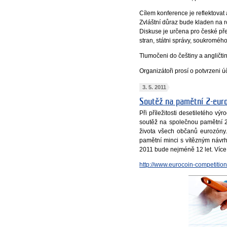
Cílem konference je reflektovat 
Zvláštní důraz bude kladen na r
Diskuse je určena pro české pře
stran, státni správy, soukroméh
Tlumočeni do češtiny a angličtin
Organizátoři prosí o potvrzeni ú
3. 5. 2011
Soutěž na pamětní 2-eur
Při příležitosti desetiletého 
soutěž na společnou pamětní 
života všech občanů eurozóny
pamětní minci s vítězným návr
2011 bude nejméně 12 let. Více
http://www.eurocoin-competition