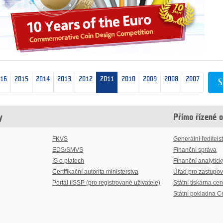
016
2015
2014
2013
2012
2011
2010
2009
2008
2007
S
y
Přímo řízené 
FKVS
Generální ředitelst
EDS/SMVS
Finanční správa
IS o platech
Finanční analytick
Certifikační autorita ministerstva
Úřad pro zastupov
Portál IISSP (pro registrované uživatele)
Státní tiskárna cen
Státní pokladna C