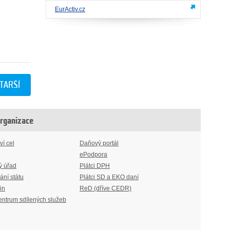
EurActiv.cz
TARŠÍ
organizace
ví cel
Daňový portál
ePodpora
ý úřad
Plátci DPH
ání státu
Plátci SD a EKO daní
in
ReD (dříve CEDR)
entrum sdílených služeb