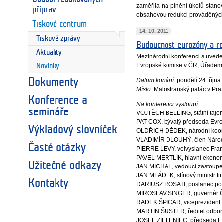
zaměřila na plnění úkolů stan
příprav
obsahovou redukci prováděných 
Tiskové centrum
14. 10. 2011
Tiskové zprávy
Budoucnost eurozóny a ro
Aktuality
Mezinárodní konferenci s uved
Evropské komise v ČR, Úřadem 
Novinky
Datum konání
: pondělí 24. říjn
Dokumenty
Místo
: Malostranský palác v Pra
Konference a
Na konferenci vystoupí
:
semináře
VOJTĚCH BELLING, státní tajemn
PAT COX, bývalý předseda Evr
Výkladový slovníček
OLDŘICH DĚDEK, národní koordin
VLADIMÍR DLOUHÝ, člen Národn
Časté otázky
PIERRE LEVY, velvyslanec Fran
PAVEL MERTLÍK, hlavní ekonom R
Užitečné odkazy
JAN MICHAL, vedoucí zastoupe
JAN MLÁDEK, stínový ministr f
Kontakty
DARIUSZ ROSATI, poslanec polsk
MIROSLAV SINGER, guvernér Č
RADEK ŠPICAR, viceprezident S
MARTIN ŠUSTER, ředitel odbor
JOSEF ZIELENIEC, předseda Ev