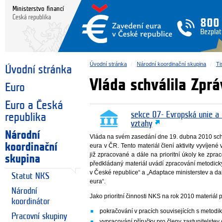
Ministerstvo financí
Česká republika
800
Bezplat
Úvodní stránka
Národní koordinační skupina
Ti
Úvodní stránka
Vláda schválila Zpr
Euro
Euro a Česká
sekce 07- Evropská unie a
republika
vztahy
Národní
Vláda na svém zasedání dne 19. dubna 2010 sch
koordinační
eura v ČR. Tento materiál člení aktivity vyvíjen
již zpracované a dále na prioritní úkoly ke zpra
skupina
předkládaný materiál uvádí zpracování metodick
v České republice“ a „Adaptace ministerstev a da
Statut NKS
eura“.
Národní
Jako prioritní činnosti NKS na rok 2010 materiál p
koordinátor
pokračování v pracích souvisejících s metodi
Pracovní skupiny
vypracování příručky pro členy zastupitelstev 