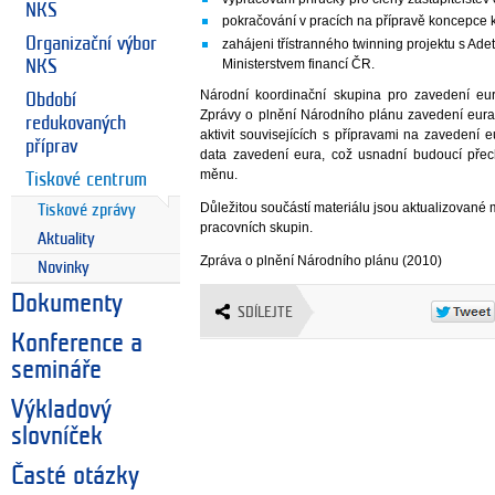
NKS
pokračování v pracích na přípravě koncepce
Organizační výbor
zahájeni třístranného twinning projektu s Ad
Ministerstvem financí ČR.
NKS
Národní koordinační skupina pro zavedení eur
Období
Zprávy o plnění Národního plánu zavedení eura
redukovaných
aktivit souvisejících s přípravami na zavedení
příprav
data zavedení eura, což usnadní budoucí př
měnu.
Tiskové centrum
Důležitou součástí materiálu jsou aktualizované 
Tiskové zprávy
pracovních skupin.
Aktuality
Zpráva o plnění Národního plánu (2010)
Novinky
Dokumenty
SDÍLEJTE
Konference a
semináře
Výkladový
slovníček
Časté otázky