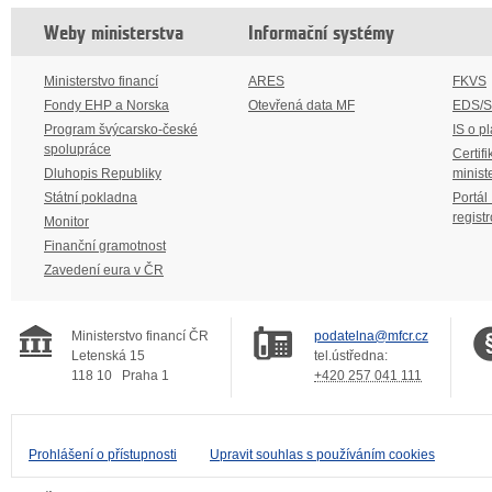
Weby ministerstva
Informační systémy
Ministerstvo financí
ARES
FKVS
Fondy EHP a Norska
Otevřená data MF
EDS/
Program švýcarsko-české
IS o p
spolupráce
Certifi
Dluhopis Republiky
minist
Státní pokladna
Portál
regist
Monitor
Finanční gramotnost
Zavedení eura v ČR
Ministerstvo financí ČR
podatelna@mfcr.cz
Letenská 15
tel.ústředna:
118 10
Praha 1
+420 257 041 111
Prohlášení o přístupnosti
Upravit souhlas s používáním cookies