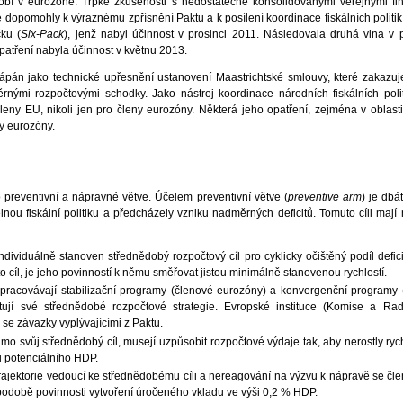
obí v eurozóně. Trpké zkušenosti s nedostatečně konsolidovanými veřejnými f
 dopomohly k výraznému zpřísnění Paktu a k posílení koordinace fiskálních politik.
čku (
Six-Pack
), jenž nabyl účinnost v prosinci 2011. Následovala druhá vlna v 
opatření nabyla účinnost v květnu 2013.
hápán jako technické upřesnění ustanovení Maastrichtské smlouvy, které zakazu
nými rozpočtovými schodky. Jako nástroj koordinace národních fiskálních polit
ny EU, nikoli jen pro členy eurozóny. Některá jeho opatření, zejména v oblasti
y eurozóny.
 preventivní a nápravné větve. Účelem preventivní větve (
preventive arm
) je dbá
lnou fiskální politiku a předcházely vzniku nadměrných deficitů. Tomuto cíli maj
dividuálně stanoven střednědobý rozpočtový cíl pro cyklicky očištěný podíl defic
 cíl, je jeho povinností k němu směřovat jistou minimálně stanovenou rychlostí.
pracovávají stabilizační programy (členové eurozóny) a konvergenční programy
tují své střednědobé rozpočtové strategie. Evropské instituce (Komise a Rad
 se závazky vyplývajícími z Paktu.
mo svůj střednědobý cíl, musejí uzpůsobit rozpočtové výdaje tak, aby nerostly ryc
 potenciálního HDP.
rajektorie vedoucí ke střednědobému cíli a nereagování na výzvu k nápravě se čl
podobě povinnosti vytvoření úročeného vkladu ve výši 0,2 % HDP.