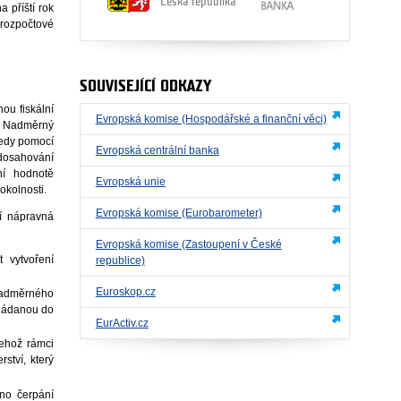
Česká republika
 příští rok
 rozpočtové
SOUVISEJÍCÍ ODKAZY
ou fiskální
Evropská komise (Hospodářské a finanční věci)
. Nadměrný
Tedy pomocí
Evropská centrální banka
edosahování
ní hodnotě
Evropská unie
okolnosti.
Evropská komise (Eurobarometer)
í nápravná
Evropská komise (Zastoupení v České
 vytvoření
republice)
Euroskop.cz
nadměrného
kládanou do
EurActiv.cz
ehož rámci
ství, který
no čerpání