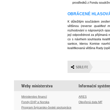
prostředků z Fondu soudržno
OBRÁCENÉ HLASOVÁ
K důležitým součástem zesíle
většinou (
reverse qualified ma
rozhodování o nápravných opat
její odpovědnost za přijímaná 
co s návrhem souhlasila kvali
sankce, kterou Komise navrhl
kvalifikovaná většina Rady (opě
SDÍLEJTE
Weby ministerstva
Informační systém
Ministerstvo financí
ARES
Fondy EHP a Norska
Otevřená data MF
Program švýcarsko-české spolupráce