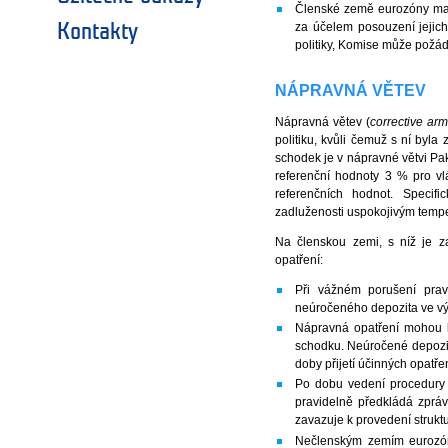
Členské země eurozóny mají
za účelem posouzení jejich 
Kontakty
politiky, Komise může požá
NÁPRAVNÁ VĚTEV
Nápravná větev (
corrective ar
politiku, kvůli čemuž s ní byl
schodek je v nápravné větvi Pa
referenční hodnoty 3 % pro vl
referenčních hodnot. Specif
zadluženosti uspokojivým tempem
Na členskou zemi, s níž je 
opatření:
Při vážném porušení pra
neúročeného depozita ve vý
Nápravná opatření mohou 
schodku. Neúročené depozit
doby přijetí účinných opatřen
Po dobu vedení procedury
pravidelně předkládá zpráv
zavazuje k provedení strukt
Nečlenským zemím eurozón