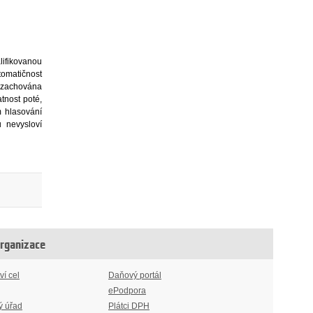
lifikovanou
omatičnost
a zachována
tnost poté,
m hlasování
 nevysloví
organizace
ví cel
Daňový portál
ePodpora
ý úřad
Plátci DPH