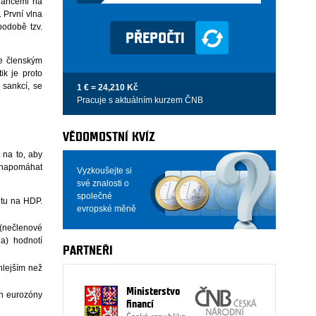
inancemi na
 První vlna
podobě tzv.
je členským
ik je proto
 sankcí, se
1 € = 24,210 Kč
Pracuje s aktuálním kurzem ČNB
VĚDOMOSTNÍ KVÍZ
t na to, aby
í napomáhat
Vyzkoušejte si
své znalosti o
společné
itu na HDP.
evropské měně
 (nečlenové
a) hodnotí
PARTNEŘI
hlejším než
Ministerstvo
en eurozóny
financí