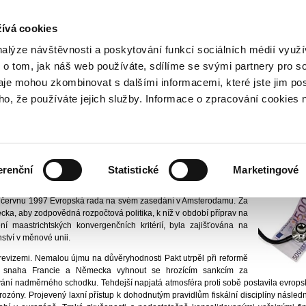
NOVINKY PŘES RSS
ívá cookies
800 221 221
Bezplatná infolinka
nalýze návštěvnosti a poskytování funkcí sociálních médií vyu
 o tom, jak náš web používáte, sdílíme se svými partnery pro so
daje mohou zkombinovat s dalšími informacemi, které jste jim pos
óna
Pakt stability a růstu
oho, že používáte jejich služby. Informace o zpracování cookies 
y a růstu
nanční trhy I
Vydáno
1.
erenční
Statistické
Marketingové
 and Growth Pact
) je tvořen souborem evropských právních norem,
 v červnu 1997 Evropská rada na svém zasedání v Amsterodamu. Za
cka, aby zodpovědná rozpočtová politika, k níž v období příprav na
í maastrichtských konvergenčních kritérií, byla zajišťována na
nství v měnové unii.
 revizemi. Nemalou újmu na důvěryhodnosti Pakt utrpěl při reformě
la snaha Francie a Německa vyhnout se hrozícím sankcím za
ování nadměrného schodku. Tehdejší napjatá atmosféra proti sobě postavila evropsk
rozóny. Projevený laxní přístup k dohodnutým pravidlům fiskální disciplíny následn