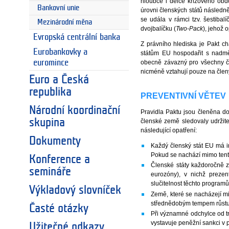
hloubce i délce krizového obd
Bankovní unie
úrovni členských států následně
se udála v rámci tzv. šestibalí
Mezinárodní měna
dvojbalíčku (
Two-Pack
), jehož 
Evropská centrální banka
Z právního hlediska je Pakt c
Eurobankovky a
státům EU hospodařit s nadměr
euromince
obecně závazný pro všechny čle
nicméně vztahují pouze na člen
Euro a Česká
republika
PREVENTIVNÍ VĚTEV
Národní koordinační
Pravidla Paktu jsou členěna do
skupina
členské země sledovaly udržite
následující opatření:
Dokumenty
Každý členský stát EU má in
Pokud se nachází mimo tento
Konference a
Členské státy každoročně z
semináře
eurozóny), v nichž prezen
slučitelnost těchto programů
Výkladový slovníček
Země, které se nacházejí mi
střednědobým tempem růstu
Časté otázky
Při významné odchylce od t
vystavuje peněžní sankci v 
Užitečné odkazy