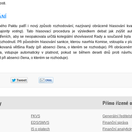
sti.
NÍ
ného Paktu patří i nový způsob rozhodování, nazývaný obrácené hlasování kva
jority voting
). Tato hlasovací procedura je výsledkem debat jak zvýšit aut
řeních, aby se neopakovala určitá kolegiální shovívavost Rady a současně byl
rozhodnutí. Při původním hlasování sankce, kterou navrhla Komise, vstoupila v pla
fikovaná většina Rady (při absenci člena, o kterém se rozhoduje). Při obrácené
a, vstupuje automaticky v platnost, pokud se během deseti dnů proti návrhu
t při absenci člena, o kterém se rozhoduje).
y
Přímo řízené 
FKVS
Generální ředitelst
EDS/SMVS
Finanční správa
IS o platech
Finanční analytick