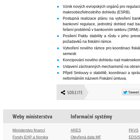
Vznik nových evropských orgánů pro regulaci
makroobezřetnostního dohledu (ESRB).
Postupná realizace plánu na vytvoření banko
bankovní regulace, jednotný dohled nad b
řešení problémů v bankovním sektoru (SRM) a
Posílení Paktu stability a růstu v jeho prev
požadavků na fiskální rámce.
Vytvoření nového rámce pro koordinaci fiská
semestr.
Koncipování nového dohledu nad makroeko
Ustavení záchranných mechanismů na obranu f
Přijetí Smlouvy o stabilitě, koordinaci a s
neformálním názvem Fiskální úmluva.
SDÍLEJTE
Weby ministerstva
Informační systémy
Ministerstvo financí
ARES
FKVS
Fondy EHP a Norska
Otevřená data MF
EDS/