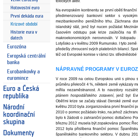
toxických aktiv.
Hotovostní euro
Na evropském kontinentu se první obětí finanční 
předimenzovaný bankovní sektor s vysokým 
První dekáda eura
mezibankovního peněžního trhu. Záchrana dom
Krizové období
islandský stát, jenž byl nucen požádat Mezin
Historie eura v
časovém odstupu pak krize zaútočila na tř
datech
makroekonomických nerovnováh. V listopadu
Lotyšsko a v květnu 2009 Rumunsko. I tyto země
Eurozóna
předešly zhroucení svých platebních bilancí. Sp
též od Evropské komise v rámci tzv. střednědobé 
Evropská centrální
banka
NÁPRAVNÉ PROGRAMY V EURO
Eurobankovky a
euromince
V roce 2009 na celou Evropskou unii s plnou 
průměru překročil 4 %, některé země vykázaly 
Euro a Česká
mířila nezaměstnanost. A to navzdory rozsá
republika
plánem hospodářského zotavení
, jenž byl Ev
Oběťmi krize se začaly stávat členské země eu
Národní
květnu 2010 byla zorganizována první finanční 
2010 o pomoc požádalo Irsko, na jehož záchran
koordinační
bylo k žádosti o zahraniční pomoc dotlačeno Po
skupina
březnu 2012 musela být zopakována pomoc Řecku
2012 byla přislíbena finanční pomoc Španělsk
Dokumenty
španělského bankovního sektoru. V dubnu 201