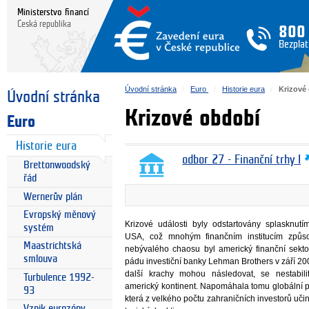
Ministerstvo financí
Česká republika
800
Bezplat
Úvodní stránka
Euro
Historie eura
Krizové
Úvodní stránka
Krizové období
Euro
Historie eura
odbor 27 - Finanční trhy I
Brettonwoodský
řád
Wernerův plán
Evropský měnový
Krizové události byly odstartovány splasknutí
systém
USA, což mnohým finančním institucím způsob
Maastrichtská
nebývalého chaosu byl americký finanční sek
smlouva
pádu investiční banky Lehman Brothers v září 2
další krachy mohou následovat, se nestabili
Turbulence 1992-
americký kontinent. Napomáhala tomu globální p
93
která z velkého počtu zahraničních investorů učin
Vznik eurozóny