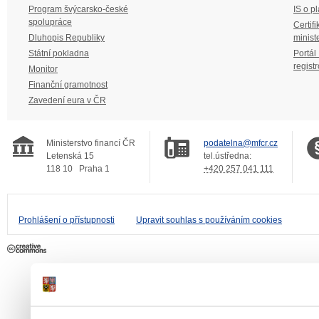
Program švýcarsko-české
IS o p
spolupráce
Certifi
Dluhopis Republiky
minist
Státní pokladna
Portál
regist
Monitor
Finanční gramotnost
Zavedení eura v ČR
Ministerstvo financí ČR
podatelna@mfcr.cz
Letenská 15
tel.ústředna:
118 10
Praha 1
+420 257 041 111
Prohlášení o přístupnosti
Upravit souhlas s používáním cookies