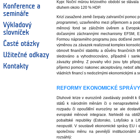
Kypr. Noční můrou krizového období se stávala 
Konference a
dluhem okolo 120 % HDP.
semináře
Krizí zasažené země čerpaly zahraniční pomoc p
programme
), uzavřeného mezi příjemcem a posk
Výkladový
měnový fond se záložním úvěrem a Evropská
slovníček
dočasnými záchrannými mechanismy EFSM, E
Formou nápravného programu jsou dotčené zemi 
Časté otázky
výměnou za závazek realizovat komplex konsolida
obnovit finanční stabilitu a důvěru finančních tr
Užitečné odkazy
sledováno a vyhodnocováno, případně i sankc
závazky plněny. Z povahy věci jsou tyto přip
Kontakty
příjemci pomoci nakonec akceptovány, neboť alte
vládních financí s nedozírnými ekonomickými a so
REFORMY EKONOMICKÉ SPRÁV
Dluhové krize v eurozóně zavdávaly podnět k 
států k národním měnám či o nenapravitelné 
rozpadu či opouštění eurozóny se ale dostavi
evropské měnové integrace. Nehledě na obtíže
pobaltské republiky (Estonsko, Lotyšsko a Li
neopustil. V soustavě ekonomické správy EU i eu
společnou měnu na pevnější institucionální
rozsáhlý: