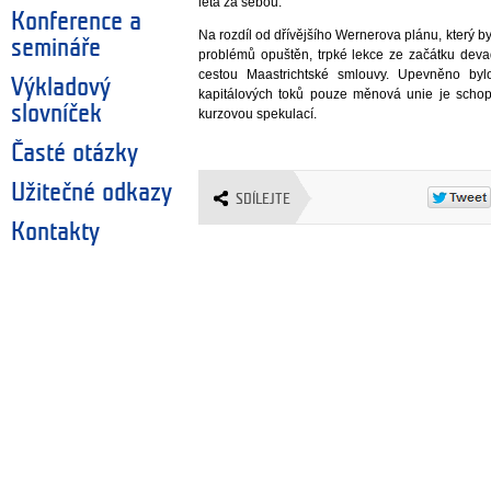
léta za sebou.
Konference a
Na rozdíl od dřívějšího Wernerova plánu, který b
semináře
problémů opuštěn, trpké lekce ze začátku devad
cestou Maastrichtské smlouvy. Upevněno bylo
Výkladový
kapitálových toků pouze měnová unie je schopna
slovníček
kurzovou spekulací.
Časté otázky
Užitečné odkazy
SDÍLEJTE
Kontakty