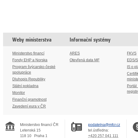
Weby ministerstva
Informační systémy
Ministerstvo financí
ARES
FKVS
Fondy EHP a Norska
Otevřená data MF
EDS/
Program švýcarsko-české
IS o p
spolupráce
Certifi
Dluhopis Republiky
minist
Státní pokladna
Portál
regist
Monitor
Finanční gramotnost
Zavedení eura v ČR
Ministerstvo financí ČR
podatelna@mfcr.cz
Letenská 15
tel.ústředna:
118 10
Praha 1
+420 257 041 111