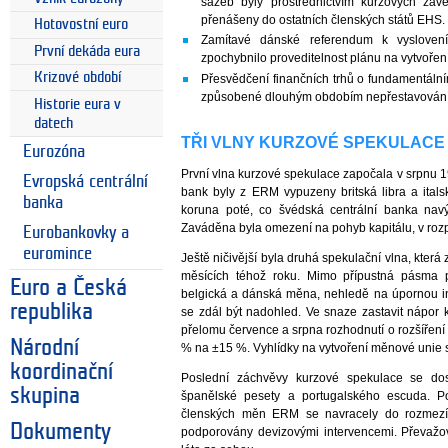
sazeb byly prostřednictvím kurzových 
přenášeny do ostatních členských států EHS.
Hotovostní euro
Zamítavé dánské referendum k vyslovení
První dekáda eura
zpochybnilo proveditelnost plánu na vytvoře
Krizové období
Přesvědčení finančních trhů o fundamentál
způsobené dlouhým obdobím nepřestavování c
Historie eura v
datech
TŘI VLNY KURZOVÉ SPEKULACE
Eurozóna
První vlna kurzové spekulace započala v srpnu 
Evropská centrální
bank byly z ERM vypuzeny britská libra a ital
banka
koruna poté, co švédská centrální banka nav
Zaváděna byla omezení na pohyb kapitálu, v rozpo
Eurobankovky a
euromince
Ještě ničivější byla druhá spekulační vlna, která
měsících téhož roku. Mimo přípustná pásma p
Euro a Česká
belgická a dánská měna, nehledě na úpornou in
republika
se zdál být nadohled. Ve snaze zastavit nápor k
přelomu července a srpna rozhodnutí o rozšíření
Národní
% na ±15 %. Vyhlídky na vytvoření měnové unie s
koordinační
Poslední záchvěvy kurzové spekulace se dos
skupina
španělské pesety a portugalského escuda. Po 
členských měn ERM se navracely do rozmezí 
Dokumenty
podporovány devizovými intervencemi. Převažo