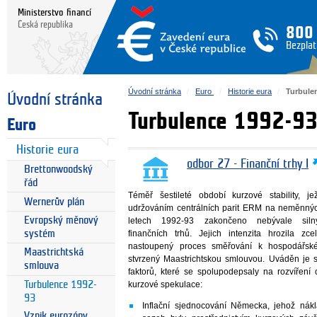
Ministerstvo financí
Česká republika
800
Bezplat
Úvodní stránka
Euro
Historie eura
Turbule
Úvodní stránka
Turbulence 1992-9
Euro
Historie eura
odbor 27 - Finanční trhy I
Brettonwoodský
řád
Téměř šestileté období kurzové stability, j
Wernerův plán
udržováním centrálních parit ERM na neměnnýc
Evropský měnový
letech 1992-93 zakončeno nebývale silný
systém
finančních trhů. Jejich intenzita hrozila zce
nastoupený proces směřování k hospodářsk
Maastrichtská
stvrzený Maastrichtskou smlouvou. Uváděn je s
smlouva
faktorů, které se spolupodepsaly na rozvířen
Turbulence 1992-
kurzové spekulace:
93
Inflační sjednocování Německa, jehož ná
Vznik eurozóny